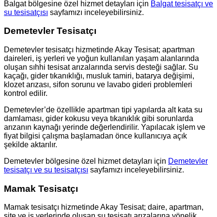
Balgat bölgesine özel hizmet detayları için
Balgat tesisatçı ve
su tesisatçısı
sayfamızı inceleyebilirsiniz.
Demetevler Tesisatçı
Demetevler tesisatçı hizmetinde Akay Tesisat; apartman
daireleri, iş yerleri ve yoğun kullanılan yaşam alanlarında
oluşan sıhhi tesisat arızalarında servis desteği sağlar. Su
kaçağı, gider tıkanıklığı, musluk tamiri, batarya değişimi,
klozet arızası, sifon sorunu ve lavabo gideri problemleri
kontrol edilir.
Demetevler’de özellikle apartman tipi yapılarda alt kata su
damlaması, gider kokusu veya tıkanıklık gibi sorunlarda
arızanın kaynağı yerinde değerlendirilir. Yapılacak işlem ve
fiyat bilgisi çalışma başlamadan önce kullanıcıya açık
şekilde aktarılır.
Demetevler bölgesine özel hizmet detayları için
Demetevler
tesisatçı ve su tesisatçısı
sayfamızı inceleyebilirsiniz.
Mamak Tesisatçı
Mamak tesisatçı hizmetinde Akay Tesisat; daire, apartman,
site ve iş yerlerinde oluşan su tesisatı arızalarına yönelik