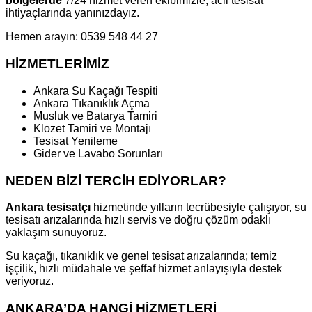
bölgelerde
7/24 hizmet veren ekibimizle, acil tesisat
ihtiyaçlarında yanınızdayız.
Hemen arayın: 0539 548 44 27
HİZMETLERİMİZ
Ankara Su Kaçağı Tespiti
Ankara Tıkanıklık Açma
Musluk ve Batarya Tamiri
Klozet Tamiri ve Montajı
Tesisat Yenileme
Gider ve Lavabo Sorunları
NEDEN BİZİ TERCİH EDİYORLAR?
Ankara tesisatçı
hizmetinde yılların tecrübesiyle çalışıyor, su
tesisatı arızalarında hızlı servis ve doğru çözüm odaklı
yaklaşım sunuyoruz.
Su kaçağı, tıkanıklık ve genel tesisat arızalarında; temiz
işçilik, hızlı müdahale ve şeffaf hizmet anlayışıyla destek
veriyoruz.
ANKARA’DA HANGİ HİZMETLERİ