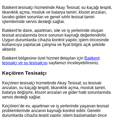
Batıkent tesisatçı hizmetinde Akay Tesisat; su kaçağı tespiti,
tıkanıklık açma, musluk ve batarya tamiri, klozet arızaları,
lavabo gideri sorunları ve genel sıhhi tesisat tamiri
işlemlerinde servis desteği sağlar.
Batıkent’te daire, apartman, site ve iş yerlerinde oluşan
tesisat arızalarında önce sorunun kaynağı değerlendirilir.
Uygun durumlarda cihazla kontrol yapılır, işlem öncesinde
kullanıcıya yapılacak çalışma ve fiyat bilgisi açık şekilde
aktarılır.
Batıkent bölgesine özel hizmet detayları için
Batıkent
tesisatçı ve su tesisatçısı
sayfamızı inceleyebilirsiniz.
Keçiören Tesisatçı
Keçiören tesisatçı hizmetinde Akay Tesisat; su tesisatı
arızaları, su kaçağı tespiti, tıkanıklık açma, musluk tamiri,
batarya değişimi, klozet arızaları ve gider hattı sorunlarında
servis desteği sağlar.
Keçiören’de ev, apartman ve iş yerlerinde yaşanan tesisat
problemlerinde arızanın kaynağı kontrol edilir. Gerekli
durumlarda cihazla tespit yapılır, işlem başlamadan önce