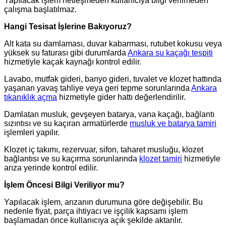
Yapılacak işlem netleşmeden kullanıcıya bilgi verilmeden
çalışma başlatılmaz.
Hangi Tesisat İşlerine Bakıyoruz?
Alt kata su damlaması, duvar kabarması, rutubet kokusu veya
yüksek su faturası gibi durumlarda
Ankara su kaçağı tespiti
hizmetiyle kaçak kaynağı kontrol edilir.
Lavabo, mutfak gideri, banyo gideri, tuvalet ve klozet hattında
yaşanan yavaş tahliye veya geri tepme sorunlarında
Ankara
tıkanıklık açma
hizmetiyle gider hattı değerlendirilir.
Damlatan musluk, gevşeyen batarya, vana kaçağı, bağlantı
sızıntısı ve su kaçıran armatürlerde
musluk ve batarya tamiri
işlemleri yapılır.
Klozet iç takımı, rezervuar, sifon, taharet musluğu, klozet
bağlantısı ve su kaçırma sorunlarında
klozet tamiri
hizmetiyle
arıza yerinde kontrol edilir.
İşlem Öncesi Bilgi Veriliyor mu?
Yapılacak işlem, arızanın durumuna göre değişebilir. Bu
nedenle fiyat, parça ihtiyacı ve işçilik kapsamı işlem
başlamadan önce kullanıcıya açık şekilde aktarılır.