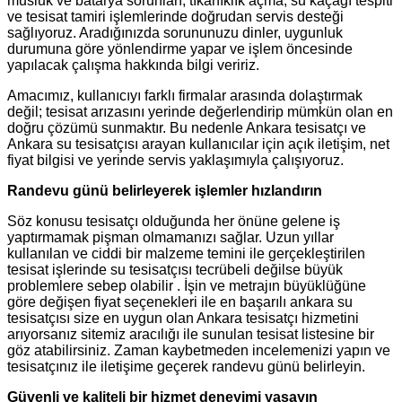
musluk ve batarya sorunları, tıkanıklık açma, su kaçağı tespiti
ve tesisat tamiri işlemlerinde doğrudan servis desteği
sağlıyoruz. Aradığınızda sorununuzu dinler, uygunluk
durumuna göre yönlendirme yapar ve işlem öncesinde
yapılacak çalışma hakkında bilgi veririz.
Amacımız, kullanıcıyı farklı firmalar arasında dolaştırmak
değil; tesisat arızasını yerinde değerlendirip mümkün olan en
doğru çözümü sunmaktır. Bu nedenle Ankara tesisatçı ve
Ankara su tesisatçısı arayan kullanıcılar için açık iletişim, net
fiyat bilgisi ve yerinde servis yaklaşımıyla çalışıyoruz.
Randevu günü belirleyerek işlemler hızlandırın
Söz konusu tesisatçı olduğunda her önüne gelene iş
yaptırmamak pişman olmamanızı sağlar. Uzun yıllar
kullanılan ve ciddi bir malzeme temini ile gerçekleştirilen
tesisat işlerinde su tesisatçısı tecrübeli değilse büyük
problemlere sebep olabilir . İşin ve metrajın büyüklüğüne
göre değişen fiyat seçenekleri ile en başarılı ankara su
tesisatçısı size en uygun olan Ankara tesisatçı hizmetini
arıyorsanız sitemiz aracılığı ile sunulan tesisat listesine bir
göz atabilirsiniz. Zaman kaybetmeden incelemenizi yapın ve
tesisatçınız ile iletişime geçerek randevu günü belirleyin.
Güvenli ve kaliteli bir hizmet deneyimi yaşayın