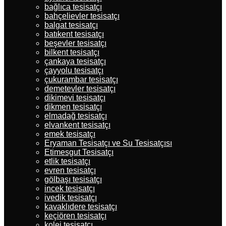
bağlıca tesisatçı
bahçelievler tesisatçı
balgat tesisatçı
batıkent tesisatçı
beşevler tesisatçı
bilkent tesisatçı
çankaya tesisatçı
çayyolu tesisatçı
çukurambar tesisatçı
demetevler tesisatçı
dikimevi tesisatçı
dikmen tesisatçı
elmadağ tesisatçı
elvankent tesisatçı
emek tesisatçı
Eryaman Tesisatçı ve Su Tesisatçısı
Etimesgut Tesisatçı
etlik tesisatçı
evren tesisatçı
gölbaşı tesisatçı
incek tesisatçı
ivedik tesisatçı
kavaklıdere tesisatçı
keçiören tesisatçı
kolej tesisatçı