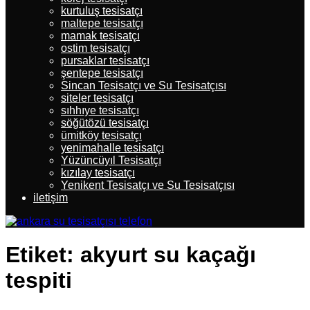
kurtuluş tesisatçı
maltepe tesisatçı
mamak tesisatçı
ostim tesisatçı
pursaklar tesisatçı
şentepe tesisatçı
Sincan Tesisatçı ve Su Tesisatçısı
siteler tesisatçı
sıhhıye tesisatçı
söğütözü tesisatçı
ümitköy tesisatçı
yenimahalle tesisatçı
Yüzüncüyıl Tesisatçı
kızılay tesisatçı
Yenikent Tesisatçı ve Su Tesisatçısı
iletişim
Etiket:
akyurt su kaçağı
tespiti