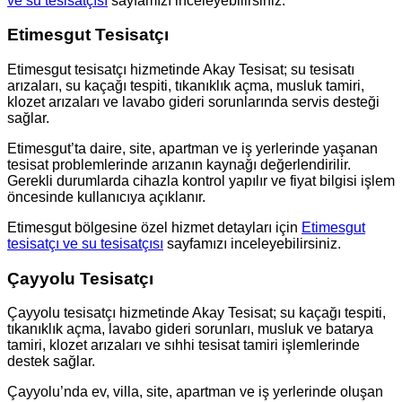
ve su tesisatçısı
sayfamızı inceleyebilirsiniz.
Etimesgut Tesisatçı
Etimesgut tesisatçı hizmetinde Akay Tesisat; su tesisatı
arızaları, su kaçağı tespiti, tıkanıklık açma, musluk tamiri,
klozet arızaları ve lavabo gideri sorunlarında servis desteği
sağlar.
Etimesgut’ta daire, site, apartman ve iş yerlerinde yaşanan
tesisat problemlerinde arızanın kaynağı değerlendirilir.
Gerekli durumlarda cihazla kontrol yapılır ve fiyat bilgisi işlem
öncesinde kullanıcıya açıklanır.
Etimesgut bölgesine özel hizmet detayları için
Etimesgut
tesisatçı ve su tesisatçısı
sayfamızı inceleyebilirsiniz.
Çayyolu Tesisatçı
Çayyolu tesisatçı hizmetinde Akay Tesisat; su kaçağı tespiti,
tıkanıklık açma, lavabo gideri sorunları, musluk ve batarya
tamiri, klozet arızaları ve sıhhi tesisat tamiri işlemlerinde
destek sağlar.
Çayyolu’nda ev, villa, site, apartman ve iş yerlerinde oluşan