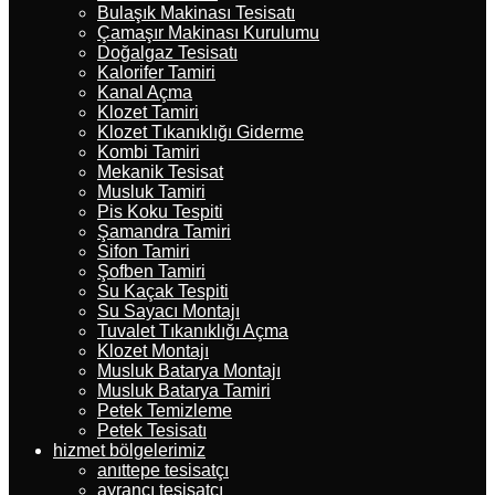
Bulaşık Makinası Tesisatı
Çamaşır Makinası Kurulumu
Doğalgaz Tesisatı
Kalorifer Tamiri
Kanal Açma
Klozet Tamiri
Klozet Tıkanıklığı Giderme
Kombi Tamiri
Mekanik Tesisat
Musluk Tamiri
Pis Koku Tespiti
Şamandra Tamiri
Sifon Tamiri
Şofben Tamiri
Su Kaçak Tespiti
Su Sayacı Montajı
Tuvalet Tıkanıklığı Açma
Klozet Montajı
Musluk Batarya Montajı
Musluk Batarya Tamiri
Petek Temizleme
Petek Tesisatı
hizmet bölgelerimiz
anıttepe tesisatçı
ayrancı tesisatçı