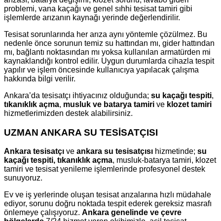
problemi, vana kaçağı ve genel sıhhi tesisat tamiri gibi
işlemlerde arızanın kaynağı yerinde değerlendirilir.
Tesisat sorunlarında her arıza aynı yöntemle çözülmez. Bu
nedenle önce sorunun temiz su hattından mı, gider hattından
mı, bağlantı noktasından mı yoksa kullanılan armatürden mi
kaynaklandığı kontrol edilir. Uygun durumlarda cihazla tespit
yapılır ve işlem öncesinde kullanıcıya yapılacak çalışma
hakkında bilgi verilir.
Ankara’da tesisatçı ihtiyacınız olduğunda;
su kaçağı tespiti
,
tıkanıklık açma
,
musluk ve batarya tamiri
ve
klozet tamiri
hizmetlerimizden destek alabilirsiniz.
UZMAN ANKARA SU TESİSATÇISI
Ankara tesisatçı
ve
ankara su tesisatçısı
hizmetinde;
su
kaçağı tespiti, tıkanıklık açma
, musluk-batarya tamiri, klozet
tamiri ve tesisat yenileme işlemlerinde profesyonel destek
sunuyoruz.
Ev ve iş yerlerinde oluşan tesisat arızalarına hızlı müdahale
ediyor, sorunu doğru noktada tespit ederek gereksiz masrafı
önlemeye çalışıyoruz.
Ankara genelinde ve çevre