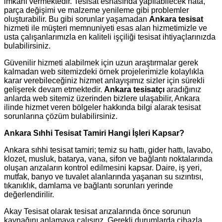
imkânı vermektedir. Tesisat esnasında yapılabilecek hata,
parça değişimi ve malzeme yenileme gibi problemler
oluşturabilir. Bu gibi sorunlar yaşamadan
Ankara tesisat
hizmeti ile müşteri memnuniyeti esas alan hizmetimizle ve
usta çalışanlarımızla en kaliteli işçiliği tesisat ihtiyaçlarınızda
bulabilirsiniz.
Güvenilir hizmeti alabilmek için uzun araştırmalar gerek
kalmadan web sitemizdeki örnek projelerimizle kolaylıkla
karar verebileceğiniz hizmet anlayışımız sizler için sürekli
gelişerek devam etmektedir.
Ankara tesisatçı
aradığınız
anlarda web sitemiz üzerinden bizlere ulaşabilir, Ankara
ilinde hizmet veren bölgeler hakkında bilgi alarak tesisat
sorunlarına çözüm bulabilirsiniz.
Ankara Sıhhi Tesisat Tamiri Hangi İşleri Kapsar?
Ankara sıhhi tesisat tamiri; temiz su hattı, gider hattı, lavabo,
klozet, musluk, batarya, vana, sifon ve bağlantı noktalarında
oluşan arızaların kontrol edilmesini kapsar. Daire, iş yeri,
mutfak, banyo ve tuvalet alanlarında yaşanan su sızıntısı,
tıkanıklık, damlama ve bağlantı sorunları yerinde
değerlendirilir.
Akay Tesisat olarak tesisat arızalarında önce sorunun
kaynağını anlamaya çalışırız. Gerekli durumlarda cihazla