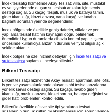
İncek tesisatçı hizmetinde Akay Tesisat; villa, site, müstakil
ev ve iş yerlerinde oluşan su tesisatı arızaları için servis
desteği sağlar. Su kaçağı tespiti, musluk ve batarya tamiri,
gider tıkanıklığı, klozet arızası, vana kaçağı ve lavabo
bağlantı sorunları yerinde değerlendirilir.
İncek bölgesinde özellikle geniş daireler, villalar ve yeni
yapılarda tesisat hattının kaynağını doğru belirlemek
önemlidir. Uygun durumlarda cihazla kontrol yapılır, işlem
öncesinde kullanıcıya arızanın durumu ve fiyat bilgisi açık
şekilde aktarılır.
İncek bölgesine özel hizmet detayları için
İncek tesisatçı ve
su tesisatçısı
sayfamızı inceleyebilirsiniz.
Bilkent Tesisatçı
Bilkent tesisatçı hizmetinde Akay Tesisat; apartman, site, ofis,
iş yeri ve yaşam alanlarında oluşan sıhhi tesisat arızalarına
yönelik servis desteği sağlar. Su kaçağı, lavabo gideri
tıkanıklığı, musluk arızası, klozet sorunu, batarya değişimi ve
gider hattı problemleri kontrol edilir.
Bilkent’te özellikle ofis ve site tipi yapılarda tesisat
arızalarının günlük kullanımı aksatmaması için sorun yerinde