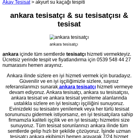
Akay Tesisat
>
akyurt su kaçağı tespiti
ankara tesisatçı & su tesisatçısı &
tesisat
ankara tesisatçı
ankara
içinde tüm semtlerde
tesisatçı
hizmeti vermekteyiz.
Ücretsiz yerinde tespit ve fiyatlandırma için 0539 548 44 27
numarasını hemen arayınız.
Ankara ilinde sizlere en iyi hizmeti vermek için buradayız.
Güvenilir ve en iyi işçiliğimizle sizlere, sayısız
referanslarımızı sunarak
ankara tesisatçı
hizmeti vermeye
devam ediyoruz. Ankara tesisatçı, ankara su tesisatçısı,
ankara tesisat ve ankara tesisat yenileme alanlarında
ustalıkla sizlere en iyi tesisatçı işçiliğini sunuyoruz.
Evinizdeki su tesisatını yenilemek veya her türlü tesisat
sorununuzu gidermek istiyorsanız, en iyi tesisatçılara sahip
firmamızla kaliteli işçilik ve en iyi tesisatçı hizmetini size
sunuyoruz. Tüm tesisat sorunlarınızı ankara ilinde tüm
semtlerde gelip hızlı bir şekilde çözüyoruz. İşinde uzman
tesisatçı ankara ekibimizi hemen arayarak 7/24 hizmet