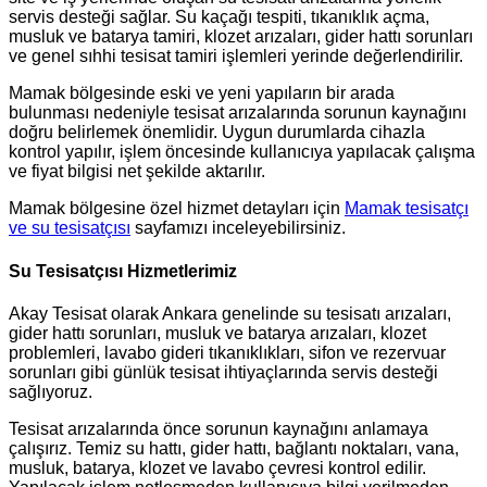
servis desteği sağlar. Su kaçağı tespiti, tıkanıklık açma,
musluk ve batarya tamiri, klozet arızaları, gider hattı sorunları
ve genel sıhhi tesisat tamiri işlemleri yerinde değerlendirilir.
Mamak bölgesinde eski ve yeni yapıların bir arada
bulunması nedeniyle tesisat arızalarında sorunun kaynağını
doğru belirlemek önemlidir. Uygun durumlarda cihazla
kontrol yapılır, işlem öncesinde kullanıcıya yapılacak çalışma
ve fiyat bilgisi net şekilde aktarılır.
Mamak bölgesine özel hizmet detayları için
Mamak tesisatçı
ve su tesisatçısı
sayfamızı inceleyebilirsiniz.
Su Tesisatçısı Hizmetlerimiz
Akay Tesisat olarak Ankara genelinde su tesisatı arızaları,
gider hattı sorunları, musluk ve batarya arızaları, klozet
problemleri, lavabo gideri tıkanıklıkları, sifon ve rezervuar
sorunları gibi günlük tesisat ihtiyaçlarında servis desteği
sağlıyoruz.
Tesisat arızalarında önce sorunun kaynağını anlamaya
çalışırız. Temiz su hattı, gider hattı, bağlantı noktaları, vana,
musluk, batarya, klozet ve lavabo çevresi kontrol edilir.