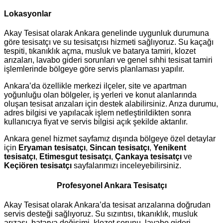
Lokasyonlar
Akay Tesisat olarak Ankara genelinde uygunluk durumuna
göre tesisatçı ve su tesisatçısı hizmeti sağlıyoruz. Su kaçağı
tespiti, tıkanıklık açma, musluk ve batarya tamiri, klozet
arızaları, lavabo gideri sorunları ve genel sıhhi tesisat tamiri
işlemlerinde bölgeye göre servis planlaması yapılır.
Ankara’da özellikle merkezi ilçeler, site ve apartman
yoğunluğu olan bölgeler, iş yerleri ve konut alanlarında
oluşan tesisat arızaları için destek alabilirsiniz. Arıza durumu,
adres bilgisi ve yapılacak işlem netleştirildikten sonra
kullanıcıya fiyat ve servis bilgisi açık şekilde aktarılır.
Ankara genel hizmet sayfamız dışında bölgeye özel detaylar
için
Eryaman tesisatçı
,
Sincan tesisatçı
,
Yenikent
tesisatçı
,
Etimesgut tesisatçı
,
Çankaya tesisatçı
ve
Keçiören tesisatçı
sayfalarımızı inceleyebilirsiniz.
Profesyonel Ankara Tesisatçı
Akay Tesisat olarak Ankara’da tesisat arızalarına doğrudan
servis desteği sağlıyoruz. Su sızıntısı, tıkanıklık, musluk
arızası, batarya değişimi, klozet sorunu, lavabo gideri