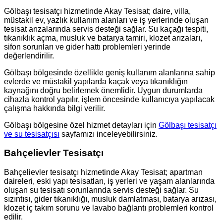
Gölbaşı tesisatçı hizmetinde Akay Tesisat; daire, villa,
müstakil ev, yazlık kullanım alanları ve iş yerlerinde oluşan
tesisat arızalarında servis desteği sağlar. Su kaçağı tespiti,
tıkanıklık açma, musluk ve batarya tamiri, klozet arızaları,
sifon sorunları ve gider hattı problemleri yerinde
değerlendirilir.
Gölbaşı bölgesinde özellikle geniş kullanım alanlarına sahip
evlerde ve müstakil yapılarda kaçak veya tıkanıklığın
kaynağını doğru belirlemek önemlidir. Uygun durumlarda
cihazla kontrol yapılır, işlem öncesinde kullanıcıya yapılacak
çalışma hakkında bilgi verilir.
Gölbaşı bölgesine özel hizmet detayları için
Gölbaşı tesisatçı
ve su tesisatçısı
sayfamızı inceleyebilirsiniz.
Bahçelievler Tesisatçı
Bahçelievler tesisatçı hizmetinde Akay Tesisat; apartman
daireleri, eski yapı tesisatları, iş yerleri ve yaşam alanlarında
oluşan su tesisatı sorunlarında servis desteği sağlar. Su
sızıntısı, gider tıkanıklığı, musluk damlatması, batarya arızası,
klozet iç takım sorunu ve lavabo bağlantı problemleri kontrol
edilir.