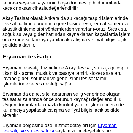
faturası veya su sayacının boşa dönmesi gibi durumlarda
kaçak noktası cihazla değerlendirilir.
Akay Tesisat olarak Ankara’da su kaçağı tespiti işlemlerinde
tesisat hattının durumuna göre basınç testi, termal kamera ve
akustik dinleme gibi yöntemlerden yararlanıyoruz. Sıcak su,
soğuk su veya gider hattından kaynaklanan kaçaklarda işlem
öncesinde kullanıcıya yapılacak çalışma ve fiyat bilgisi açık
şekilde aktarılır.
Eryaman tesisatçı
Eryaman tesisatçı hizmetinde Akay Tesisat; su kaçağı tespiti,
tıkanıklık açma, musluk ve batarya tamiri, klozet arızaları,
lavabo gideri sorunları ve genel sıhhi tesisat tamiri
işlemlerinde servis desteği sağlar.
Eryaman’da daire, site, apartman ve iş yerlerinde oluşan
tesisat arızalarında önce sorunun kaynağı değerlendirilir.
Uygun durumlarda cihazla kontrol yapılır, işlem öncesinde
kullanıcıya yapılacak çalışma ve fiyat bilgisi açık şekilde
aktarılır.
Eryaman bölgesine özel hizmet detayları için
Eryaman
tesisatçı ve su tesisatçısı
sayfamızı inceleyebilirsiniz.