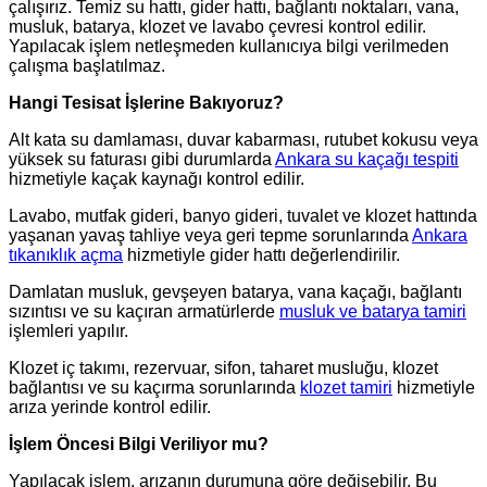
çalışırız. Temiz su hattı, gider hattı, bağlantı noktaları, vana,
musluk, batarya, klozet ve lavabo çevresi kontrol edilir.
Yapılacak işlem netleşmeden kullanıcıya bilgi verilmeden
çalışma başlatılmaz.
Hangi Tesisat İşlerine Bakıyoruz?
Alt kata su damlaması, duvar kabarması, rutubet kokusu veya
yüksek su faturası gibi durumlarda
Ankara su kaçağı tespiti
hizmetiyle kaçak kaynağı kontrol edilir.
Lavabo, mutfak gideri, banyo gideri, tuvalet ve klozet hattında
yaşanan yavaş tahliye veya geri tepme sorunlarında
Ankara
tıkanıklık açma
hizmetiyle gider hattı değerlendirilir.
Damlatan musluk, gevşeyen batarya, vana kaçağı, bağlantı
sızıntısı ve su kaçıran armatürlerde
musluk ve batarya tamiri
işlemleri yapılır.
Klozet iç takımı, rezervuar, sifon, taharet musluğu, klozet
bağlantısı ve su kaçırma sorunlarında
klozet tamiri
hizmetiyle
arıza yerinde kontrol edilir.
İşlem Öncesi Bilgi Veriliyor mu?
Yapılacak işlem, arızanın durumuna göre değişebilir. Bu