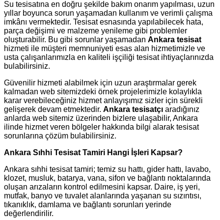
Su tesisatına en doğru şekilde bakım onarım yapılması, uzun
yıllar boyunca sorun yaşamadan kullanım ve verimli çalışma
imkânı vermektedir. Tesisat esnasında yapılabilecek hata,
parça değişimi ve malzeme yenileme gibi problemler
oluşturabilir. Bu gibi sorunlar yaşamadan
Ankara tesisat
hizmeti ile müşteri memnuniyeti esas alan hizmetimizle ve
usta çalışanlarımızla en kaliteli işçiliği tesisat ihtiyaçlarınızda
bulabilirsiniz.
Güvenilir hizmeti alabilmek için uzun araştırmalar gerek
kalmadan web sitemizdeki örnek projelerimizle kolaylıkla
karar verebileceğiniz hizmet anlayışımız sizler için sürekli
gelişerek devam etmektedir.
Ankara tesisatçı
aradığınız
anlarda web sitemiz üzerinden bizlere ulaşabilir, Ankara
ilinde hizmet veren bölgeler hakkında bilgi alarak tesisat
sorunlarına çözüm bulabilirsiniz.
Ankara Sıhhi Tesisat Tamiri Hangi İşleri Kapsar?
Ankara sıhhi tesisat tamiri; temiz su hattı, gider hattı, lavabo,
klozet, musluk, batarya, vana, sifon ve bağlantı noktalarında
oluşan arızaların kontrol edilmesini kapsar. Daire, iş yeri,
mutfak, banyo ve tuvalet alanlarında yaşanan su sızıntısı,
tıkanıklık, damlama ve bağlantı sorunları yerinde
değerlendirilir.