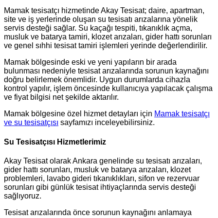
Mamak tesisatçı hizmetinde Akay Tesisat; daire, apartman,
site ve iş yerlerinde oluşan su tesisatı arızalarına yönelik
servis desteği sağlar. Su kaçağı tespiti, tıkanıklık açma,
musluk ve batarya tamiri, klozet arızaları, gider hattı sorunları
ve genel sıhhi tesisat tamiri işlemleri yerinde değerlendirilir.
Mamak bölgesinde eski ve yeni yapıların bir arada
bulunması nedeniyle tesisat arızalarında sorunun kaynağını
doğru belirlemek önemlidir. Uygun durumlarda cihazla
kontrol yapılır, işlem öncesinde kullanıcıya yapılacak çalışma
ve fiyat bilgisi net şekilde aktarılır.
Mamak bölgesine özel hizmet detayları için
Mamak tesisatçı
ve su tesisatçısı
sayfamızı inceleyebilirsiniz.
Su Tesisatçısı Hizmetlerimiz
Akay Tesisat olarak Ankara genelinde su tesisatı arızaları,
gider hattı sorunları, musluk ve batarya arızaları, klozet
problemleri, lavabo gideri tıkanıklıkları, sifon ve rezervuar
sorunları gibi günlük tesisat ihtiyaçlarında servis desteği
sağlıyoruz.
Tesisat arızalarında önce sorunun kaynağını anlamaya