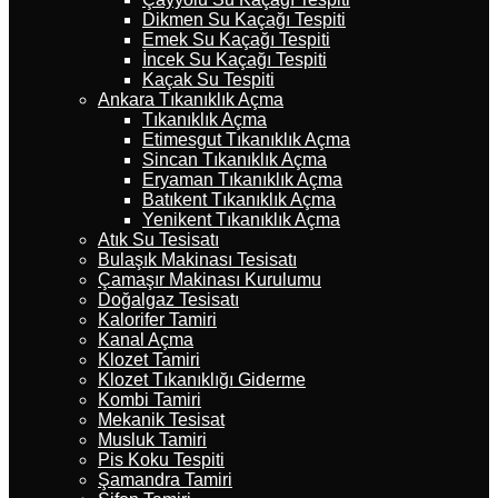
Dikmen Su Kaçağı Tespiti
Emek Su Kaçağı Tespiti
İncek Su Kaçağı Tespiti
Kaçak Su Tespiti
Ankara Tıkanıklık Açma
Tıkanıklık Açma
Etimesgut Tıkanıklık Açma
Sincan Tıkanıklık Açma
Eryaman Tıkanıklık Açma
Batıkent Tıkanıklık Açma
Yenikent Tıkanıklık Açma
Atık Su Tesisatı
Bulaşık Makinası Tesisatı
Çamaşır Makinası Kurulumu
Doğalgaz Tesisatı
Kalorifer Tamiri
Kanal Açma
Klozet Tamiri
Klozet Tıkanıklığı Giderme
Kombi Tamiri
Mekanik Tesisat
Musluk Tamiri
Pis Koku Tespiti
Şamandra Tamiri