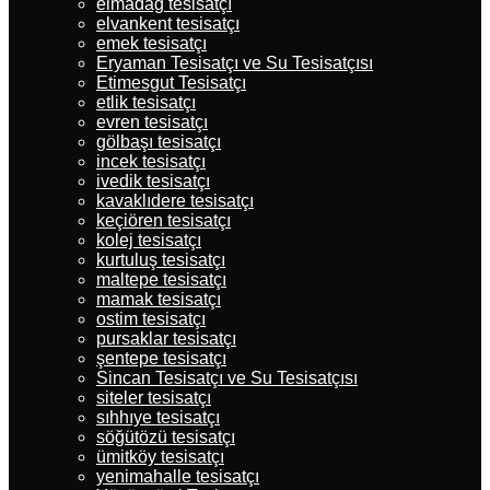
elmadağ tesisatçı
elvankent tesisatçı
emek tesisatçı
Eryaman Tesisatçı ve Su Tesisatçısı
Etimesgut Tesisatçı
etlik tesisatçı
evren tesisatçı
gölbaşı tesisatçı
incek tesisatçı
ivedik tesisatçı
kavaklıdere tesisatçı
keçiören tesisatçı
kolej tesisatçı
kurtuluş tesisatçı
maltepe tesisatçı
mamak tesisatçı
ostim tesisatçı
pursaklar tesisatçı
şentepe tesisatçı
Sincan Tesisatçı ve Su Tesisatçısı
siteler tesisatçı
sıhhıye tesisatçı
söğütözü tesisatçı
ümitköy tesisatçı
yenimahalle tesisatçı