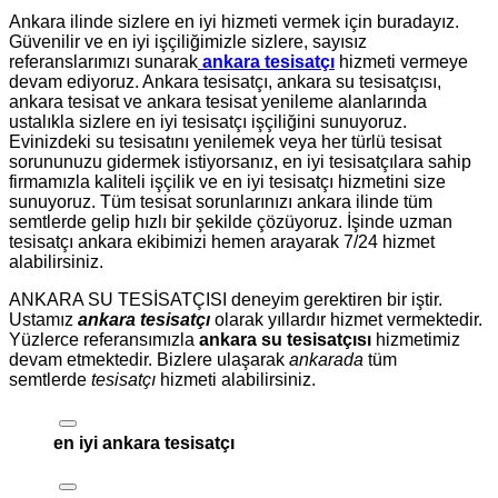
Ankara ilinde sizlere en iyi hizmeti vermek için buradayız.
Güvenilir ve en iyi işçiliğimizle sizlere, sayısız
referanslarımızı sunarak
ankara tesisatçı
hizmeti vermeye
devam ediyoruz. Ankara tesisatçı, ankara su tesisatçısı,
ankara tesisat ve ankara tesisat yenileme alanlarında
ustalıkla sizlere en iyi tesisatçı işçiliğini sunuyoruz.
Evinizdeki su tesisatını yenilemek veya her türlü tesisat
sorununuzu gidermek istiyorsanız, en iyi tesisatçılara sahip
firmamızla kaliteli işçilik ve en iyi tesisatçı hizmetini size
sunuyoruz. Tüm tesisat sorunlarınızı ankara ilinde tüm
semtlerde gelip hızlı bir şekilde çözüyoruz. İşinde uzman
tesisatçı ankara ekibimizi hemen arayarak 7/24 hizmet
alabilirsiniz.
ANKARA SU TESİSATÇISI deneyim gerektiren bir iştir.
Ustamız
ankara tesisatçı
olarak yıllardır hizmet vermektedir.
Yüzlerce referansımızla
ankara su tesisatçısı
hizmetimiz
devam etmektedir. Bizlere ulaşarak
ankarada
tüm
semtlerde
tesisatçı
hizmeti alabilirsiniz.
en iyi ankara tesisatçı