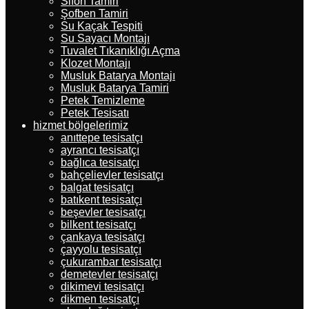
Sifon Tamiri
Şofben Tamiri
Su Kaçak Tespiti
Su Sayacı Montajı
Tuvalet Tıkanıklığı Açma
Klozet Montajı
Musluk Batarya Montajı
Musluk Batarya Tamiri
Petek Temizleme
Petek Tesisatı
hizmet bölgelerimiz
anıttepe tesisatçı
ayrancı tesisatçı
bağlıca tesisatçı
bahçelievler tesisatçı
balgat tesisatçı
batıkent tesisatçı
beşevler tesisatçı
bilkent tesisatçı
çankaya tesisatçı
çayyolu tesisatçı
çukurambar tesisatçı
demetevler tesisatçı
dikimevi tesisatçı
dikmen tesisatçı