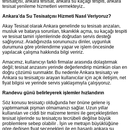
tesisatçısı, ankara tesisat, ankara su kaçağı tespiti, ankara
tesisat yenileme hizmetleri vermekteyiz..
Ankara’da Su Tesisatçısı Hizmeti Nasıl Veriyoruz?
Akay Tesisat olarak Ankara genelinde su tesisatı arızaları,
musluk ve batarya sorunları, tıkanıklık açma, su kaçağı tespiti
ve tesisat tamiri işlemlerinde doğrudan servis desteği
sağlıyoruz. Aradığınızda sorununuzu dinler, uygunluk
durumuna göre yönlendirme yapar ve işlem öncesinde
yapılacak çalışma hakkında bilgi veririz.
Amacımız, kullanıcıyı farklı firmalar arasında dolaştırmak
değil; tesisat arızasını yerinde değerlendirip mümkün olan en
doğru çözümü sunmaktır. Bu nedenle Ankara tesisatçı ve
Ankara su tesisatçısı arayan kullanıcılar için açık iletişim, net
fiyat bilgisi ve yerinde servis yaklaşımıyla çalışıyoruz.
Randevu günü belirleyerek işlemler hızlandırın
Söz konusu tesisatçı olduğunda her önüne gelene iş
yaptırmamak pişman olmamanızı sağlar. Uzun yıllar
kullanılan ve ciddi bir malzeme temini ile gerçekleştirilen
tesisat işlerinde su tesisatçısı tecrübeli değilse büyük
problemlere sebep olabilir . İşin ve metrajın büyüklüğüne
göre değişen fiyat seçenekleri ile en başarılı ankara su