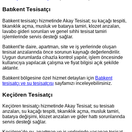
Batıkent Tesisatçı
Batıkent tesisatçı hizmetinde Akay Tesisat; su kaçağı tespiti,
tıkanıklık açma, musluk ve batarya tamiri, klozet arızaları,
lavabo gideri sorunları ve genel sıhhi tesisat tamiri
işlemlerinde servis desteği sağlar.
Batıkent’te daire, apartman, site ve iş yerlerinde oluşan
tesisat arızalarında önce sorunun kaynağı değerlendirilir.
Uygun durumlarda cihazla kontrol yapılır, işlem öncesinde
kullanıcıya yapılacak çalışma ve fiyat bilgisi açık şekilde
aktarılır.
Batıkent bölgesine özel hizmet detayları için
Batıkent
tesisatçı ve su tesisatçısı
sayfamızı inceleyebilirsiniz.
Keçiören Tesisatçı
Keçiören tesisatçı hizmetinde Akay Tesisat; su tesisatı
arızaları, su kaçağı tespiti, tıkanıklık açma, musluk tamiri,
batarya değişimi, klozet arızaları ve gider hattı sorunlarında
servis desteği sağlar.
Keçiören’de ev, apartman ve iş yerlerinde yaşanan tesisat