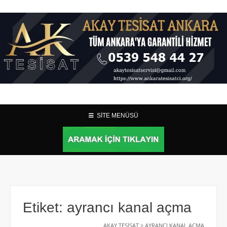
SİTE MENÜSÜ
Etiket:
ayrancı kanal açma
AKAY TESISAT
>
AYRANCI KANAL AÇMA