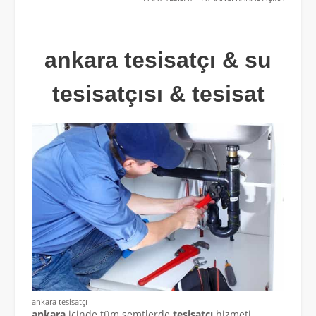
ankara tesisatçı & su
tesisatçısı & tesisat
ankara tesisatçı
ankara
içinde tüm semtlerde
tesisatçı
hizmeti