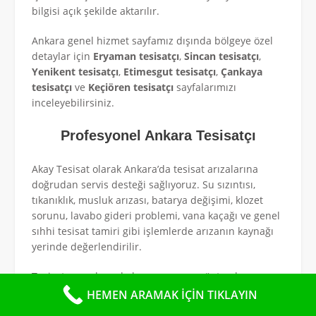
bilgisi açık şekilde aktarılır.
Ankara genel hizmet sayfamız dışında bölgeye özel
detaylar için
Eryaman tesisatçı
,
Sincan tesisatçı
,
Yenikent tesisatçı
,
Etimesgut tesisatçı
,
Çankaya
tesisatçı
ve
Keçiören tesisatçı
sayfalarımızı
inceleyebilirsiniz.
Profesyonel Ankara Tesisatçı
Akay Tesisat olarak Ankara’da tesisat arızalarına
doğrudan servis desteği sağlıyoruz. Su sızıntısı,
tıkanıklık, musluk arızası, batarya değişimi, klozet
sorunu, lavabo gideri problemi, vana kaçağı ve genel
sıhhi tesisat tamiri gibi işlemlerde arızanın kaynağı
yerinde değerlendirilir.
Tesisat sorunlarında her arıza aynı yöntemle
çözülmez. Bu nedenle önce sorunun temiz su
HEMEN ARAMAK İÇİN TIKLAYIN
hattından mı, gider hattından mı, bağlantı