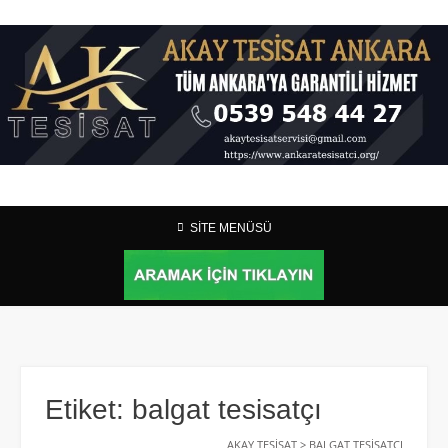
SİTE MENÜSÜ
Etiket:
balgat tesisatçı
AKAY TESISAT
>
BALGAT TESISATÇI