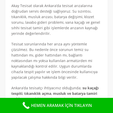
Akay Tesisat olarak Ankara’da tesisat arızalarına
doğrudan servis desteği sağlıyoruz. Su sızıntısı,
tıkanıklık, musluk arızası, batarya değişimi, klozet
sorunu, lavabo gideri problemi, vana kaçağı ve genel
sıhhi tesisat tamiri gibi işlemlerde arızanın kaynağı
yerinde değerlendirilir.
Tesisat sorunlarında her arıza aynı yöntemle
çözülmez. Bu nedenle önce sorunun temiz su
hattından mı, gider hattından mı, bağlantı
noktasından mı yoksa kullanılan armatürden mi
kaynaklandığı kontrol edilir. Uygun durumlarda
cihazla tespit yapılır ve işlem öncesinde kullanıcıya
yapılacak çalışma hakkında bilgi verilir.
Ankara’da tesisatçı ihtiyacınız olduğunda;
su kaçağı
tespiti
,
tıkanıklık açma
,
musluk ve batarya tamiri
ve
klozet tamiri
hizmetlerimizden destek
alabilirsiniz.
HEMEN ARAMAK İÇİN TIKLAYIN