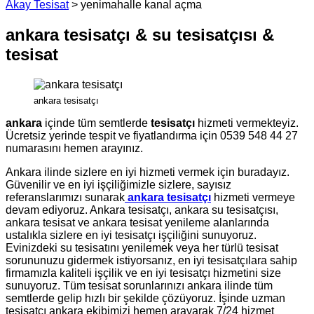
Akay Tesisat
>
yenimahalle kanal açma
ankara tesisatçı & su tesisatçısı &
tesisat
ankara tesisatçı
ankara
içinde tüm semtlerde
tesisatçı
hizmeti vermekteyiz.
Ücretsiz yerinde tespit ve fiyatlandırma için 0539 548 44 27
numarasını hemen arayınız.
Ankara ilinde sizlere en iyi hizmeti vermek için buradayız.
Güvenilir ve en iyi işçiliğimizle sizlere, sayısız
referanslarımızı sunarak
ankara tesisatçı
hizmeti vermeye
devam ediyoruz. Ankara tesisatçı, ankara su tesisatçısı,
ankara tesisat ve ankara tesisat yenileme alanlarında
ustalıkla sizlere en iyi tesisatçı işçiliğini sunuyoruz.
Evinizdeki su tesisatını yenilemek veya her türlü tesisat
sorununuzu gidermek istiyorsanız, en iyi tesisatçılara sahip
firmamızla kaliteli işçilik ve en iyi tesisatçı hizmetini size
sunuyoruz. Tüm tesisat sorunlarınızı ankara ilinde tüm
semtlerde gelip hızlı bir şekilde çözüyoruz. İşinde uzman
tesisatçı ankara ekibimizi hemen arayarak 7/24 hizmet