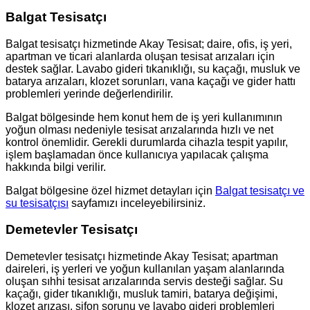
Balgat Tesisatçı
Balgat tesisatçı hizmetinde Akay Tesisat; daire, ofis, iş yeri,
apartman ve ticari alanlarda oluşan tesisat arızaları için
destek sağlar. Lavabo gideri tıkanıklığı, su kaçağı, musluk ve
batarya arızaları, klozet sorunları, vana kaçağı ve gider hattı
problemleri yerinde değerlendirilir.
Balgat bölgesinde hem konut hem de iş yeri kullanımının
yoğun olması nedeniyle tesisat arızalarında hızlı ve net
kontrol önemlidir. Gerekli durumlarda cihazla tespit yapılır,
işlem başlamadan önce kullanıcıya yapılacak çalışma
hakkında bilgi verilir.
Balgat bölgesine özel hizmet detayları için
Balgat tesisatçı ve
su tesisatçısı
sayfamızı inceleyebilirsiniz.
Demetevler Tesisatçı
Demetevler tesisatçı hizmetinde Akay Tesisat; apartman
daireleri, iş yerleri ve yoğun kullanılan yaşam alanlarında
oluşan sıhhi tesisat arızalarında servis desteği sağlar. Su
kaçağı, gider tıkanıklığı, musluk tamiri, batarya değişimi,
klozet arızası, sifon sorunu ve lavabo gideri problemleri