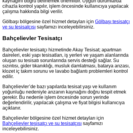
kaynağını doğru belirlemek önemlidir. Uygun durumlarda
cihazla kontrol yapılır, işlem öncesinde kullanıcıya yapılacak
çalışma hakkında bilgi verilir.
Gölbaşı bölgesine özel hizmet detayları için
Gölbaşı tesisatçı
ve su tesisatçısı
sayfamızı inceleyebilirsiniz.
Bahçelievler Tesisatçı
Bahçelievler tesisatçı hizmetinde Akay Tesisat; apartman
daireleri, eski yapı tesisatları, iş yerleri ve yaşam alanlarında
oluşan su tesisatı sorunlarında servis desteği sağlar. Su
sızıntısı, gider tıkanıklığı, musluk damlatması, batarya arızası,
klozet iç takım sorunu ve lavabo bağlantı problemleri kontrol
edilir.
Bahçelievler’de bazı yapılarda tesisat yaşı ve kullanım
yoğunluğu nedeniyle arızanın kaynağını doğru tespit etmek
gerekir. Bu nedenle işlem öncesinde sorun yerinde
değerlendirilir, yapılacak çalışma ve fiyat bilgisi kullanıcıya
açıklanır.
Bahçelievler bölgesine özel hizmet detayları için
Bahçelievler tesisatçı ve su tesisatçısı
sayfamızı
inceleyebilirsiniz.