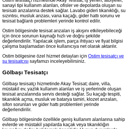
Ostim tesisatçı hizmetinde Akay Tesisat; iş yerleri, atölyeler,
sanayi tipi kullanım alanları, ofisler ve depolarda oluşan su
tesisatı arızalarına destek sağlar. Lavabo gideri tıkanıklığı, su
sızıntısı, musluk arızası, vana kaçağı, gider hattı sorunu ve
tesisat bağlantı problemleri yerinde kontrol edilir.
Ostim bölgesinde tesisat arızaları iş akışını etkileyebileceği
için önce sorunun kaynağı hızlı ve doğru şekilde
değerlendirilir. Yapılacak işlem, parça ihtiyacı ve fiyat bilgisi
çalışma başlamadan önce kullanıcıya net olarak aktarılır.
Ostim bölgesine özel hizmet detayları için
Ostim tesisatçı ve
su tesisatçısı
sayfamızı inceleyebilirsiniz.
Gölbaşı Tesisatçı
Gölbaşı tesisatçı hizmetinde Akay Tesisat; daire, villa,
müstakil ev, yazlık kullanım alanları ve iş yerlerinde oluşan
tesisat arızalarında servis desteği sağlar. Su kaçağı tespiti,
tıkanıklık açma, musluk ve batarya tamiri, klozet arızaları,
sifon sorunları ve gider hattı problemleri yerinde
değerlendirilir.
Gölbaşı bölgesinde özellikle geniş kullanım alanlarına sahip
evlerde ve müstakil yapılarda kaçak veya tıkanıklığın