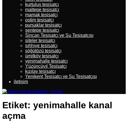
kurtuluş tesisatçı
maltepe tesisatçı
mamak tesisatçı
ostim tesisatçı
pursaklar tesisatçı
şentepe tesisatçı
Sincan Tesisatçı ve Su Tesisatçısı
siteler tesisatçı
sıhhıye tesisatçı
söğütözü tesisatçı
ümitköy tesisatçı
yenimahalle tesisatçı
Yüzüncüyıl Tesisatçı
kızılay tesisatçı
Yenikent Tesisatçı ve Su Tesisatçısı
iletişim
Etiket:
yenimahalle kanal
açma