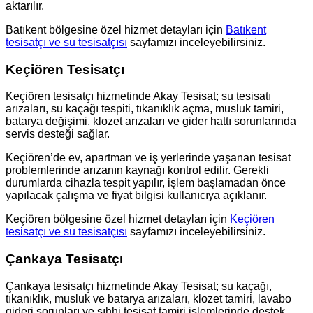
aktarılır.
Batıkent bölgesine özel hizmet detayları için
Batıkent
tesisatçı ve su tesisatçısı
sayfamızı inceleyebilirsiniz.
Keçiören Tesisatçı
Keçiören tesisatçı hizmetinde Akay Tesisat; su tesisatı
arızaları, su kaçağı tespiti, tıkanıklık açma, musluk tamiri,
batarya değişimi, klozet arızaları ve gider hattı sorunlarında
servis desteği sağlar.
Keçiören’de ev, apartman ve iş yerlerinde yaşanan tesisat
problemlerinde arızanın kaynağı kontrol edilir. Gerekli
durumlarda cihazla tespit yapılır, işlem başlamadan önce
yapılacak çalışma ve fiyat bilgisi kullanıcıya açıklanır.
Keçiören bölgesine özel hizmet detayları için
Keçiören
tesisatçı ve su tesisatçısı
sayfamızı inceleyebilirsiniz.
Çankaya Tesisatçı
Çankaya tesisatçı hizmetinde Akay Tesisat; su kaçağı,
tıkanıklık, musluk ve batarya arızaları, klozet tamiri, lavabo
gideri sorunları ve sıhhi tesisat tamiri işlemlerinde destek