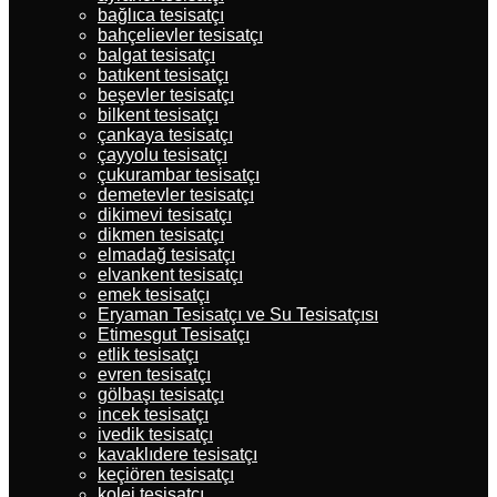
bağlıca tesisatçı
bahçelievler tesisatçı
balgat tesisatçı
batıkent tesisatçı
beşevler tesisatçı
bilkent tesisatçı
çankaya tesisatçı
çayyolu tesisatçı
çukurambar tesisatçı
demetevler tesisatçı
dikimevi tesisatçı
dikmen tesisatçı
elmadağ tesisatçı
elvankent tesisatçı
emek tesisatçı
Eryaman Tesisatçı ve Su Tesisatçısı
Etimesgut Tesisatçı
etlik tesisatçı
evren tesisatçı
gölbaşı tesisatçı
incek tesisatçı
ivedik tesisatçı
kavaklıdere tesisatçı
keçiören tesisatçı
kolej tesisatçı