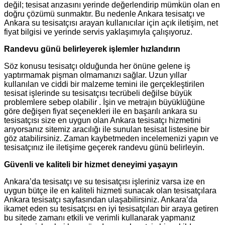
değil; tesisat arızasını yerinde değerlendirip mümkün olan en
doğru çözümü sunmaktır. Bu nedenle Ankara tesisatçı ve
Ankara su tesisatçısı arayan kullanıcılar için açık iletişim, net
fiyat bilgisi ve yerinde servis yaklaşımıyla çalışıyoruz.
Randevu günü belirleyerek işlemler hızlandırın
Söz konusu tesisatçı olduğunda her önüne gelene iş
yaptırmamak pişman olmamanızı sağlar. Uzun yıllar
kullanılan ve ciddi bir malzeme temini ile gerçekleştirilen
tesisat işlerinde su tesisatçısı tecrübeli değilse büyük
problemlere sebep olabilir . İşin ve metrajın büyüklüğüne
göre değişen fiyat seçenekleri ile en başarılı ankara su
tesisatçısı size en uygun olan Ankara tesisatçı hizmetini
arıyorsanız sitemiz aracılığı ile sunulan tesisat listesine bir
göz atabilirsiniz. Zaman kaybetmeden incelemenizi yapın ve
tesisatçınız ile iletişime geçerek randevu günü belirleyin.
Güvenli ve kaliteli bir hizmet deneyimi yaşayın
Ankara’da tesisatçı ve su tesisatçısı işleriniz varsa ize en
uygun bütçe ile en kaliteli hizmeti sunacak olan tesisatçılara
Ankara tesisatçı sayfasından ulaşabilirsiniz. Ankara’da
ikamet eden su tesisatçısı en iyi tesisatçıları bir araya getiren
bu sitede zamanı etkili ve verimli kullanarak yapmanız