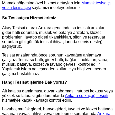
Mamak bölgesine özel hizmet detayları için
Mamak tesisatçı
ve su tesisatçısı
sayfamızı inceleyebilirsiniz.
Su Tesisatçısı Hizmetlerimiz
Akay Tesisat olarak Ankara genelinde su tesisatı arızaları,
gider hattı sorunları, musluk ve batarya arızaları, klozet
problemleri, lavabo gideri tıkanıklıkları, sifon ve rezervuar
sorunları gibi günlük tesisat ihtiyaçlarında servis desteği
sağlıyoruz.
Tesisat arızalarında önce sorunun kaynağını anlamaya
çalışırız. Temiz su hattı, gider hattı, bağlantı noktaları, vana,
musluk, batarya, klozet ve lavabo çevresi kontrol edilir.
Yapılacak işlem netleşmeden kullanıcıya bilgi verilmeden
çalışma başlatılmaz.
Hangi Tesisat İşlerine Bakıyoruz?
Alt kata su damlaması, duvar kabarması, rutubet kokusu veya
yüksek su faturası gibi durumlarda
Ankara su kaçağı tespiti
hizmetiyle kaçak kaynağı kontrol edilir.
Lavabo, mutfak gideri, banyo gideri, tuvalet ve klozet hattında
yaşanan yavaş tahliye veya geri tepme sorunlarında
Ankara