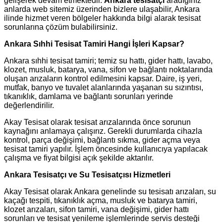
gelişerek devam etmektedir.
Ankara tesisatçı
aradığınız
anlarda web sitemiz üzerinden bizlere ulaşabilir, Ankara
ilinde hizmet veren bölgeler hakkında bilgi alarak tesisat
sorunlarına çözüm bulabilirsiniz.
Ankara Sıhhi Tesisat Tamiri Hangi İşleri Kapsar?
Ankara sıhhi tesisat tamiri; temiz su hattı, gider hattı, lavabo,
klozet, musluk, batarya, vana, sifon ve bağlantı noktalarında
oluşan arızaların kontrol edilmesini kapsar. Daire, iş yeri,
mutfak, banyo ve tuvalet alanlarında yaşanan su sızıntısı,
tıkanıklık, damlama ve bağlantı sorunları yerinde
değerlendirilir.
Akay Tesisat olarak tesisat arızalarında önce sorunun
kaynağını anlamaya çalışırız. Gerekli durumlarda cihazla
kontrol, parça değişimi, bağlantı sıkma, gider açma veya
tesisat tamiri yapılır. İşlem öncesinde kullanıcıya yapılacak
çalışma ve fiyat bilgisi açık şekilde aktarılır.
Ankara Tesisatçı ve Su Tesisatçısı Hizmetleri
Akay Tesisat olarak Ankara genelinde su tesisatı arızaları, su
kaçağı tespiti, tıkanıklık açma, musluk ve batarya tamiri,
klozet arızaları, sifon tamiri, vana değişimi, gider hattı
sorunları ve tesisat yenileme işlemlerinde servis desteği