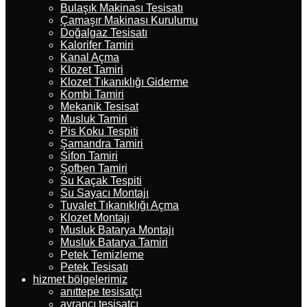
Bulaşık Makinası Tesisatı
Çamaşır Makinası Kurulumu
Doğalgaz Tesisatı
Kalorifer Tamiri
Kanal Açma
Klozet Tamiri
Klozet Tıkanıklığı Giderme
Kombi Tamiri
Mekanik Tesisat
Musluk Tamiri
Pis Koku Tespiti
Şamandra Tamiri
Sifon Tamiri
Şofben Tamiri
Su Kaçak Tespiti
Su Sayacı Montajı
Tuvalet Tıkanıklığı Açma
Klozet Montajı
Musluk Batarya Montajı
Musluk Batarya Tamiri
Petek Temizleme
Petek Tesisatı
hizmet bölgelerimiz
anıttepe tesisatçı
ayrancı tesisatçı