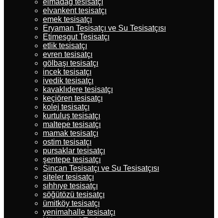
elmadağ tesisatçı
elvankent tesisatçı
emek tesisatçı
Eryaman Tesisatçı ve Su Tesisatçısı
Etimesgut Tesisatçı
etlik tesisatçı
evren tesisatçı
gölbaşı tesisatçı
incek tesisatçı
ivedik tesisatçı
kavaklıdere tesisatçı
keçiören tesisatçı
kolej tesisatçı
kurtuluş tesisatçı
maltepe tesisatçı
mamak tesisatçı
ostim tesisatçı
pursaklar tesisatçı
şentepe tesisatçı
Sincan Tesisatçı ve Su Tesisatçısı
siteler tesisatçı
sıhhıye tesisatçı
söğütözü tesisatçı
ümitköy tesisatçı
yenimahalle tesisatçı