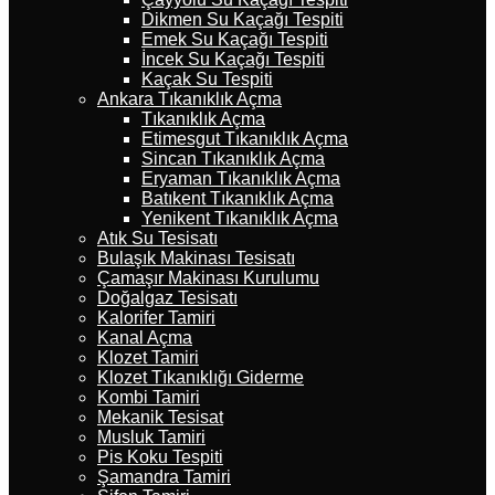
Dikmen Su Kaçağı Tespiti
Emek Su Kaçağı Tespiti
İncek Su Kaçağı Tespiti
Kaçak Su Tespiti
Ankara Tıkanıklık Açma
Tıkanıklık Açma
Etimesgut Tıkanıklık Açma
Sincan Tıkanıklık Açma
Eryaman Tıkanıklık Açma
Batıkent Tıkanıklık Açma
Yenikent Tıkanıklık Açma
Atık Su Tesisatı
Bulaşık Makinası Tesisatı
Çamaşır Makinası Kurulumu
Doğalgaz Tesisatı
Kalorifer Tamiri
Kanal Açma
Klozet Tamiri
Klozet Tıkanıklığı Giderme
Kombi Tamiri
Mekanik Tesisat
Musluk Tamiri
Pis Koku Tespiti
Şamandra Tamiri