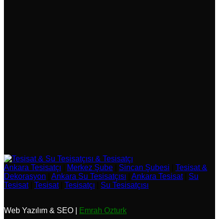
Ankara Tesisatçı
|
Merkez Şube
|
Sincan Şubesi
|
Tesisat &
Dekorasyon
|
Ankara Su Tesisatçısı
|
Ankara Tesisat
|
Su
Tesisat
|
Tesisat
|
Tesisatçı
|
Su Tesisatçısı
Web Yazılım & SEO |
Emrah Ozturk