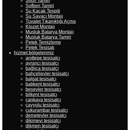
Sifon Tamiri
Şofben Tamiri
Su Kaçak Tespiti
Su Sayacı Montajı
Tuvalet Tıkanıklığı Açma
Klozet Montajı
Musluk Batarya Montajı
Musluk Batarya Tamiri
Petek Temizleme
Petek Tesisatı
hizmet bölgelerimiz
anıttepe tesisatçı
ayrancı tesisatçı
bağlıca tesisatçı
bahçelievler tesisatçı
balgat tesisatçı
batıkent tesisatçı
beşevler tesisatçı
bilkent tesisatçı
çankaya tesisatçı
çayyolu tesisatçı
çukurambar tesisatçı
demetevler tesisatçı
dikimevi tesisatçı
dikmen tesisatçı