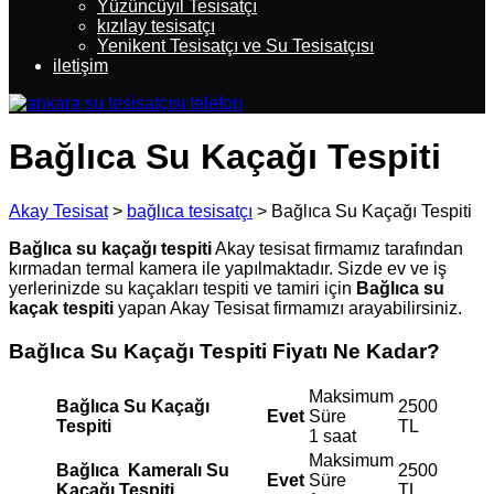
Yüzüncüyıl Tesisatçı
kızılay tesisatçı
Yenikent Tesisatçı ve Su Tesisatçısı
iletişim
Bağlıca Su Kaçağı Tespiti
Akay Tesisat
>
bağlıca tesisatçı
>
Bağlıca Su Kaçağı Tespiti
Bağlıca su kaçağı tespiti
Akay tesisat firmamız tarafından
kırmadan termal kamera ile yapılmaktadır. Sizde ev ve iş
yerlerinizde su kaçakları tespiti ve tamiri için
Bağlıca su
kaçak tespiti
yapan Akay Tesisat firmamızı arayabilirsiniz.
Bağlıca
Su Kaçağı Tespiti Fiyatı Ne Kadar?
Maksimum
Bağlıca
Su Kaçağı
2500
Evet
Süre
Tespiti
TL
1 saat
Maksimum
Bağlıca
Kameralı Su
2500
Evet
Süre
Kaçağı Tespiti
TL