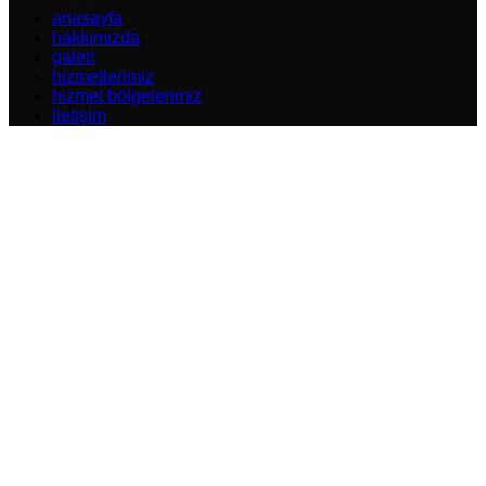
anasayfa
hakkımızda
galeri
hizmetlerimiz
hizmet bölgelerimiz
iletişim