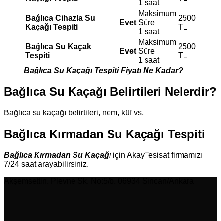
1 saat
Maksimum
Bağlıca
Cihazla Su
2500
Evet
Süre
Kaçağı Tespiti
TL
1 saat
Maksimum
Bağlıca
Su Kaçak
2500
Evet
Süre
Tespiti
TL
1 saat
Bağlıca Su Kaçağı Tespiti Fiyatı Ne Kadar?
Bağlıca Su Kaçağı Belirtileri Nelerdir?
Bağlıca su kaçağı belirtileri, nem, küf vs,
Bağlıca Kırmadan Su Kaçağı Tespiti
Bağlıca Kırmadan Su Kaçağı
için AkayTesisat firmamızı
7/24 saat arayabilirsiniz.
Akşemsettin, Plevne Sk. No:5/b, 06934 Sincan/Ankara