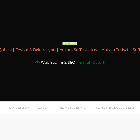
Şubesi
|
Tesisat & Dekorasyon
|
Ankara Su Tesisatçısı
|
Ankara Tesisat
|
Su 
Web Yazılım & SEO |
Emrah Ozturk
HAKKIMIZDA
GALERI
HIZMETLERIMIZ
HIZMET BÖLGELERIMIZ