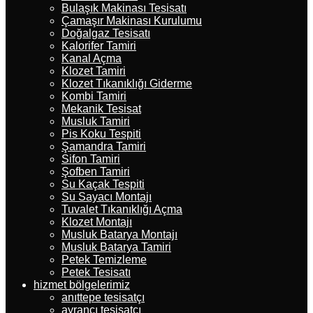
Bulaşık Makinası Tesisatı
Çamaşır Makinası Kurulumu
Doğalgaz Tesisatı
Kalorifer Tamiri
Kanal Açma
Klozet Tamiri
Klozet Tıkanıklığı Giderme
Kombi Tamiri
Mekanik Tesisat
Musluk Tamiri
Pis Koku Tespiti
Şamandra Tamiri
Sifon Tamiri
Şofben Tamiri
Su Kaçak Tespiti
Su Sayacı Montajı
Tuvalet Tıkanıklığı Açma
Klozet Montajı
Musluk Batarya Montajı
Musluk Batarya Tamiri
Petek Temizleme
Petek Tesisatı
hizmet bölgelerimiz
anıttepe tesisatçı
ayrancı tesisatçı