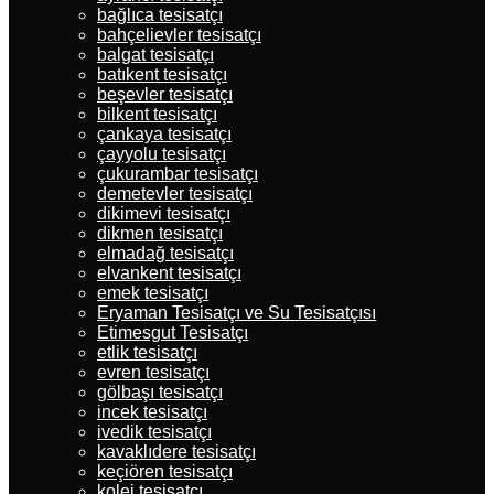
bağlıca tesisatçı
bahçelievler tesisatçı
balgat tesisatçı
batıkent tesisatçı
beşevler tesisatçı
bilkent tesisatçı
çankaya tesisatçı
çayyolu tesisatçı
çukurambar tesisatçı
demetevler tesisatçı
dikimevi tesisatçı
dikmen tesisatçı
elmadağ tesisatçı
elvankent tesisatçı
emek tesisatçı
Eryaman Tesisatçı ve Su Tesisatçısı
Etimesgut Tesisatçı
etlik tesisatçı
evren tesisatçı
gölbaşı tesisatçı
incek tesisatçı
ivedik tesisatçı
kavaklıdere tesisatçı
keçiören tesisatçı
kolej tesisatçı