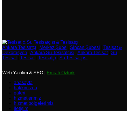
Ankara Tesisatçı
|
Merkez Şube
|
Sincan Şubesi
|
Tesisat &
Dekorasyon
|
Ankara Su Tesisatçısı
|
Ankara Tesisat
|
Su
Tesisat
|
Tesisat
|
Tesisatçı
|
Su Tesisatçısı
Web Yazılım & SEO |
Emrah Ozturk
anasayfa
hakkımızda
galeri
hizmetlerimiz
hizmet bölgelerimiz
iletişim