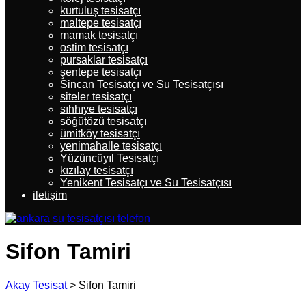
kurtuluş tesisatçı
maltepe tesisatçı
mamak tesisatçı
ostim tesisatçı
pursaklar tesisatçı
şentepe tesisatçı
Sincan Tesisatçı ve Su Tesisatçısı
siteler tesisatçı
sıhhıye tesisatçı
söğütözü tesisatçı
ümitköy tesisatçı
yenimahalle tesisatçı
Yüzüncüyıl Tesisatçı
kızılay tesisatçı
Yenikent Tesisatçı ve Su Tesisatçısı
iletişim
Sifon Tamiri
Akay Tesisat
>
Sifon Tamiri