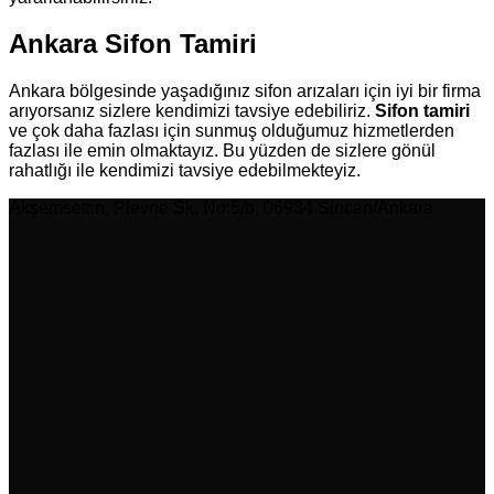
Ankara Sifon Tamiri
Ankara bölgesinde yaşadığınız sifon arızaları için iyi bir firma
arıyorsanız sizlere kendimizi tavsiye edebiliriz.
Sifon tamiri
ve çok daha fazlası için sunmuş olduğumuz hizmetlerden
fazlası ile emin olmaktayız. Bu yüzden de sizlere gönül
rahatlığı ile kendimizi tavsiye edebilmekteyiz.
Akşemsettin, Plevne Sk. No:5/b, 06934 Sincan/Ankara