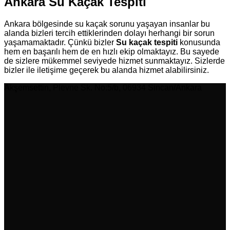
Ankara Su Kaçak Tespiti
Ankara bölgesinde su kaçak sorunu yaşayan insanlar bu
alanda bizleri tercih ettiklerinden dolayı herhangi bir sorun
yaşamamaktadır. Çünkü bizler
Su kaçak tespiti
konusunda
hem en başarılı hem de en hızlı ekip olmaktayız. Bu sayede
de sizlere mükemmel seviyede hizmet sunmaktayız. Sizlerde
bizler ile iletişime geçerek bu alanda hizmet alabilirsiniz.
Akşemsettin, Plevne Sk. No:5/b, 06934 Sincan/Ankara