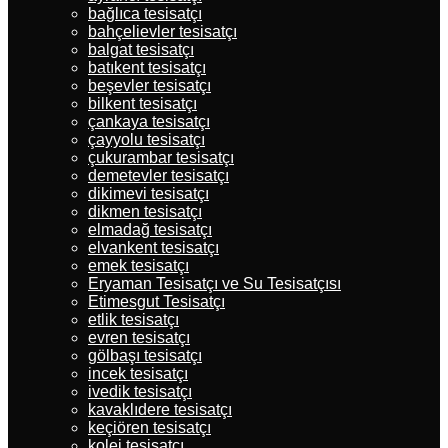
bağlıca tesisatçı
bahçelievler tesisatçı
balgat tesisatçı
batıkent tesisatçı
beşevler tesisatçı
bilkent tesisatçı
çankaya tesisatçı
çayyolu tesisatçı
çukurambar tesisatçı
demetevler tesisatçı
dikimevi tesisatçı
dikmen tesisatçı
elmadağ tesisatçı
elvankent tesisatçı
emek tesisatçı
Eryaman Tesisatçı ve Su Tesisatçısı
Etimesgut Tesisatçı
etlik tesisatçı
evren tesisatçı
gölbaşı tesisatçı
incek tesisatçı
ivedik tesisatçı
kavaklıdere tesisatçı
keçiören tesisatçı
kolej tesisatçı