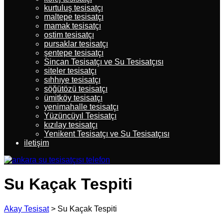
kurtuluş tesisatçı
maltepe tesisatçı
mamak tesisatçı
ostim tesisatçı
pursaklar tesisatçı
şentepe tesisatçı
Sincan Tesisatçı ve Su Tesisatçısı
siteler tesisatçı
sıhhıye tesisatçı
söğütözü tesisatçı
ümitköy tesisatçı
yenimahalle tesisatçı
Yüzüncüyıl Tesisatçı
kızılay tesisatçı
Yenikent Tesisatçı ve Su Tesisatçısı
iletişim
Su Kaçak Tespiti
Akay Tesisat
>
Su Kaçak Tespiti