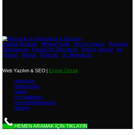
Ankara Tesisatçı
|
Merkez Şube
|
Sincan Şubesi
|
Tesisat &
Dekorasyon
|
Ankara Su Tesisatçısı
|
Ankara Tesisat
|
Su
Tesisat
|
Tesisat
|
Tesisatçı
|
Su Tesisatçısı
Web Yazılım & SEO |
Emrah Ozturk
anasayfa
hakkımızda
galeri
hizmetlerimiz
hizmet bölgelerimiz
iletişim
HEMEN ARAMAK İÇİN TIKLAYIN