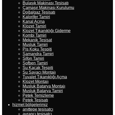
Bulaşık Makinası Tesisatı
Çamaşır Makinası Kurulumu
Doğalgaz Tesisatı
Kalorifer Tamiri
Kanal Açma
Klozet Tamiri
Klozet Tıkanıklığı Giderme
Kombi Tamiri
Mekanik Tesisat
Musluk Tamiri
Pis Koku Tespiti
Şamandra Tamiri
Sifon Tamiri
Şofben Tamiri
Su Kaçak Tespiti
Su Sayacı Montajı
Tuvalet Tıkanıklığı Açma
Klozet Montajı
Musluk Batarya Montajı
Musluk Batarya Tamiri
Petek Temizleme
Petek Tesisatı
hizmet bölgelerimiz
anıttepe tesisatçı
ayrancı tesisatçı