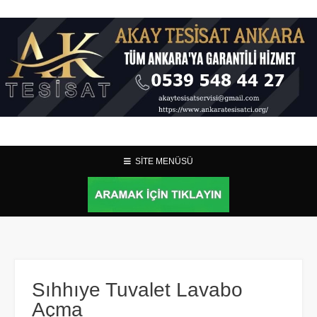
SİTE MENÜSÜ
Sıhhıye Tuvalet Lavabo
Açma