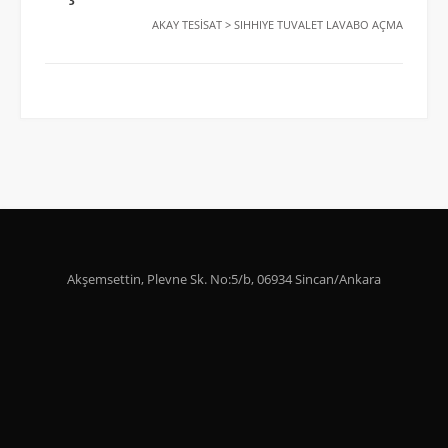
AKAY TESISAT
>
SIHHIYE TUVALET LAVABO AÇMA
Akşemsettin, Plevne Sk. No:5/b, 06934 Sincan/Ankara