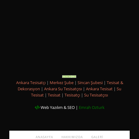
Ankara Tesisatçı
|
Merkez Şube
|
Sincan Şubesi
|
Tesisat &
Dekorasyon
|
Ankara Su Tesisatçısı
|
Ankara Tesisat
|
Su
Tesisat
|
Tesisat
|
Tesisatçı
|
Su Tesisatçısı
Web Yazılım & SEO |
Emrah Ozturk
ANASAYFA
HAKKIMIZDA
GALERI