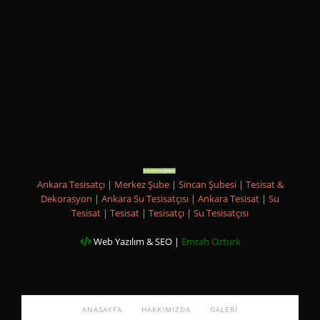
Ankara Tesisatçı
|
Merkez Şube
|
Sincan Şubesi
|
Tesisat &
Dekorasyon
|
Ankara Su Tesisatçısı
|
Ankara Tesisat
|
Su
Tesisat
|
Tesisat
|
Tesisatçı
|
Su Tesisatçısı
Web Yazılım & SEO |
Emrah Ozturk
ANASAYFA
HAKKIMIZDA
GALERI