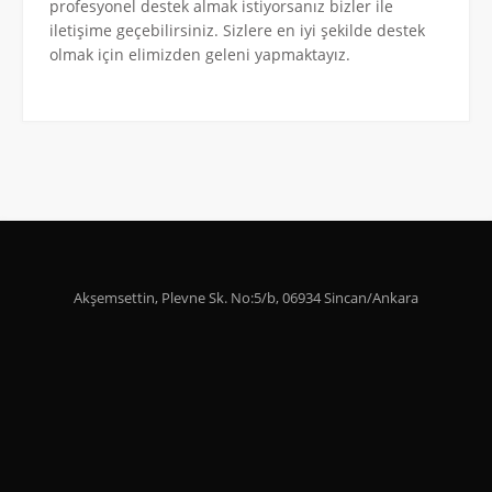
profesyonel destek almak istiyorsanız bizler ile
iletişime geçebilirsiniz. Sizlere en iyi şekilde destek
olmak için elimizden geleni yapmaktayız.
Akşemsettin, Plevne Sk. No:5/b, 06934 Sincan/Ankara