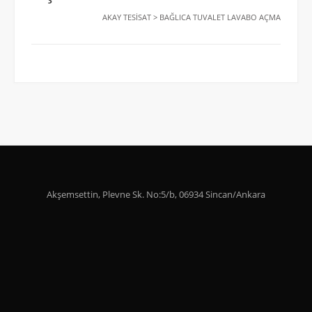
AKAY TESISAT
>
BAĞLICA TUVALET LAVABO AÇMA
Akşemsettin, Plevne Sk. No:5/b, 06934 Sincan/Ankara