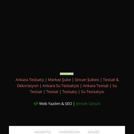
Ankara Tesisatçı
|
Merkez Şube
|
Sincan Şubesi
|
Tesisat &
Dekorasyon
|
Ankara Su Tesisatçısı
|
Ankara Tesisat
|
Su
Tesisat
|
Tesisat
|
Tesisatçı
|
Su Tesisatçısı
Web Yazılım & SEO |
Emrah Ozturk
ANASAYFA
HAKKIMIZDA
GALERI