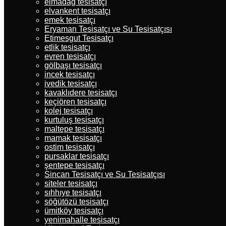
elmadağ tesisatçı
elvankent tesisatçı
emek tesisatçı
Eryaman Tesisatçı ve Su Tesisatçısı
Etimesgut Tesisatçı
etlik tesisatçı
evren tesisatçı
gölbaşı tesisatçı
incek tesisatçı
ivedik tesisatçı
kavaklıdere tesisatçı
keçiören tesisatçı
kolej tesisatçı
kurtuluş tesisatçı
maltepe tesisatçı
mamak tesisatçı
ostim tesisatçı
pursaklar tesisatçı
şentepe tesisatçı
Sincan Tesisatçı ve Su Tesisatçısı
siteler tesisatçı
sıhhıye tesisatçı
söğütözü tesisatçı
ümitköy tesisatçı
yenimahalle tesisatçı