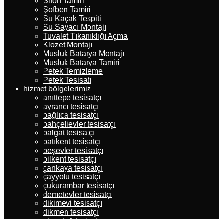
Sifon Tamiri
Şofben Tamiri
Su Kaçak Tespiti
Su Sayacı Montajı
Tuvalet Tıkanıklığı Açma
Klozet Montajı
Musluk Batarya Montajı
Musluk Batarya Tamiri
Petek Temizleme
Petek Tesisatı
hizmet bölgelerimiz
anıttepe tesisatçı
ayrancı tesisatçı
bağlıca tesisatçı
bahçelievler tesisatçı
balgat tesisatçı
batıkent tesisatçı
beşevler tesisatçı
bilkent tesisatçı
çankaya tesisatçı
çayyolu tesisatçı
çukurambar tesisatçı
demetevler tesisatçı
dikimevi tesisatçı
dikmen tesisatçı