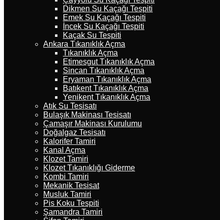
Dikmen Su Kaçağı Tespiti
Emek Su Kaçağı Tespiti
İncek Su Kaçağı Tespiti
Kaçak Su Tespiti
Ankara Tıkanıklık Açma
Tıkanıklık Açma
Etimesgut Tıkanıklık Açma
Sincan Tıkanıklık Açma
Eryaman Tıkanıklık Açma
Batıkent Tıkanıklık Açma
Yenikent Tıkanıklık Açma
Atık Su Tesisatı
Bulaşık Makinası Tesisatı
Çamaşır Makinası Kurulumu
Doğalgaz Tesisatı
Kalorifer Tamiri
Kanal Açma
Klozet Tamiri
Klozet Tıkanıklığı Giderme
Kombi Tamiri
Mekanik Tesisat
Musluk Tamiri
Pis Koku Tespiti
Şamandra Tamiri