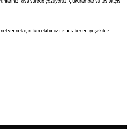
 sorunlarınızı kısa sürede çözüyoruz. Çukurambar su tesisatçısı
hizmet vermek için tüm ekibimiz ile beraber en iyi şekilde