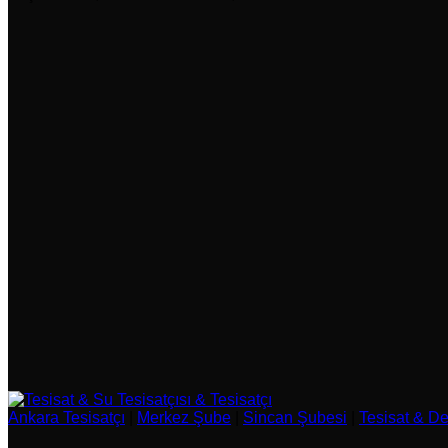
Ankara Tesisatçı
|
Merkez Şube
|
Sincan Şubesi
|
Tesisat & D