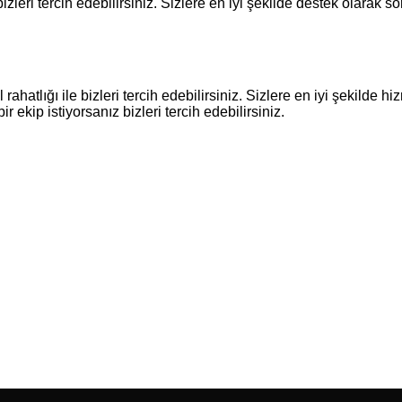
bizleri tercih edebilirsiniz. Sizlere en iyi şekilde destek olarak
rahatlığı ile bizleri tercih edebilirsiniz. Sizlere en iyi şekilde 
bir ekip istiyorsanız bizleri tercih edebilirsiniz.