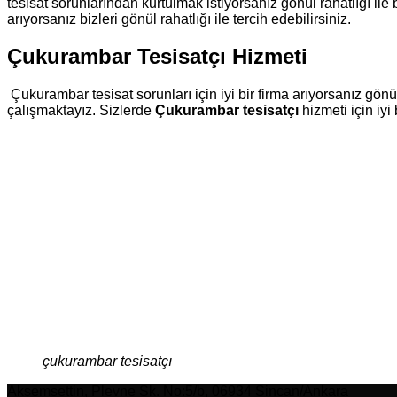
tesisat sorunlarından kurtulmak istiyorsanız gönül rahatlığı ile 
arıyorsanız bizleri gönül rahatlığı ile tercih edebilirsiniz.
Çukurambar Tesisatçı Hizmeti
Çukurambar tesisat sorunları için iyi bir firma arıyorsanız gönül 
çalışmaktayız. Sizlerde
Çukurambar tesisatçı
hizmeti için iyi 
çukurambar tesisatçı
Akşemsettin, Plevne Sk. No:5/b, 06934 Sincan/Ankara