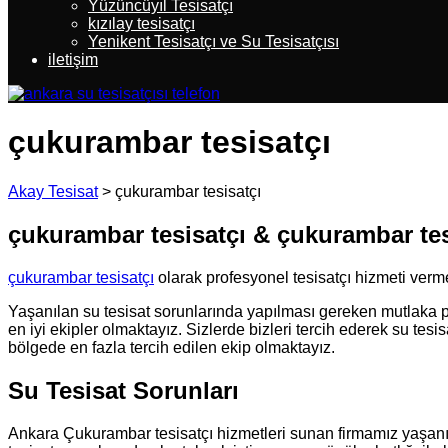
Yüzüncüyıl Tesisatçı
kızılay tesisatçı
Yenikent Tesisatçı ve Su Tesisatçısı
iletişim
çukurambar tesisatçı
Akay Tesisat
>
çukurambar tesisatçı
çukurambar tesisatçı & çukurambar tes
çukurambar tesisatçı
olarak profesyonel tesisatçı hizmeti verm
Yaşanılan su tesisat sorunlarında yapılması gereken mutlaka p
en iyi ekipler olmaktayız. Sizlerde bizleri tercih ederek su tes
bölgede en fazla tercih edilen ekip olmaktayız.
Su Tesisat Sorunları
Ankara Çukurambar tesisatçı hizmetleri sunan firmamız yaşanılan