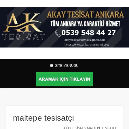
SİTE MENÜSÜ
maltepe tesisatçı
AKAY TESISAT
>
MALTEPE TESISATÇI