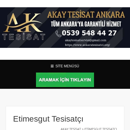
SİTE MENÜSÜ
Etimesgut Tesisatçı
AKAY TESISAT
>
ETIMESGUT TESISATÇI