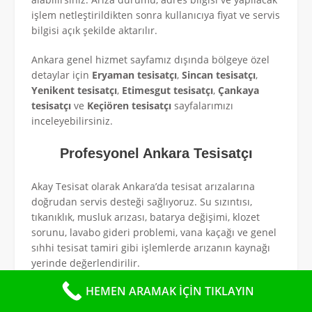
işlem netleştirildikten sonra kullanıcıya fiyat ve servis
bilgisi açık şekilde aktarılır.
Ankara genel hizmet sayfamız dışında bölgeye özel
detaylar için
Eryaman tesisatçı
,
Sincan tesisatçı
,
Yenikent tesisatçı
,
Etimesgut tesisatçı
,
Çankaya
tesisatçı
ve
Keçiören tesisatçı
sayfalarımızı
inceleyebilirsiniz.
Profesyonel Ankara Tesisatçı
Akay Tesisat olarak Ankara’da tesisat arızalarına
doğrudan servis desteği sağlıyoruz. Su sızıntısı,
tıkanıklık, musluk arızası, batarya değişimi, klozet
sorunu, lavabo gideri problemi, vana kaçağı ve genel
sıhhi tesisat tamiri gibi işlemlerde arızanın kaynağı
yerinde değerlendirilir.
HEMEN ARAMAK İÇİN TIKLAYIN
Tesisat sorunlarında her arıza aynı yöntemle
çözülmez. Bu nedenle önce sorunun temiz su