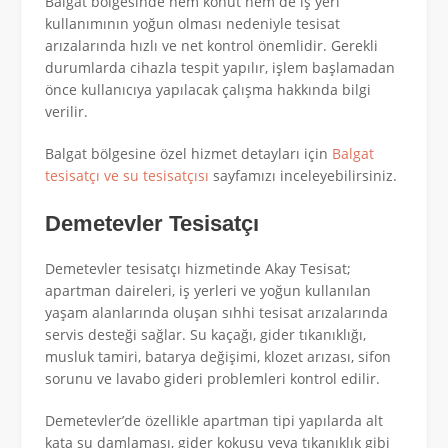
Balgat bölgesinde hem konut hem de iş yeri
kullanımının yoğun olması nedeniyle tesisat
arızalarında hızlı ve net kontrol önemlidir. Gerekli
durumlarda cihazla tespit yapılır, işlem başlamadan
önce kullanıcıya yapılacak çalışma hakkında bilgi
verilir.
Balgat bölgesine özel hizmet detayları için
Balgat
tesisatçı ve su tesisatçısı
sayfamızı inceleyebilirsiniz.
Demetevler Tesisatçı
Demetevler tesisatçı hizmetinde Akay Tesisat;
apartman daireleri, iş yerleri ve yoğun kullanılan
yaşam alanlarında oluşan sıhhi tesisat arızalarında
servis desteği sağlar. Su kaçağı, gider tıkanıklığı,
musluk tamiri, batarya değişimi, klozet arızası, sifon
sorunu ve lavabo gideri problemleri kontrol edilir.
Demetevler’de özellikle apartman tipi yapılarda alt
kata su damlaması, gider kokusu veya tıkanıklık gibi