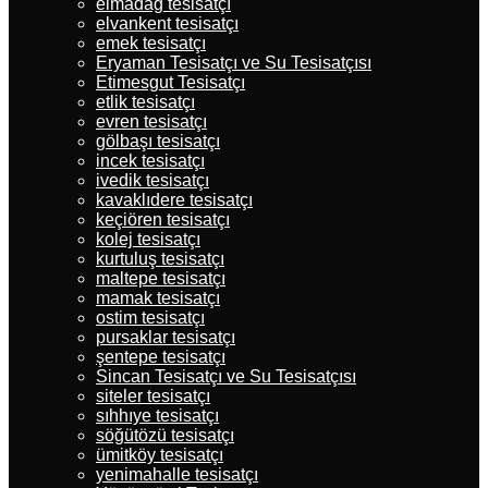
elmadağ tesisatçı
elvankent tesisatçı
emek tesisatçı
Eryaman Tesisatçı ve Su Tesisatçısı
Etimesgut Tesisatçı
etlik tesisatçı
evren tesisatçı
gölbaşı tesisatçı
incek tesisatçı
ivedik tesisatçı
kavaklıdere tesisatçı
keçiören tesisatçı
kolej tesisatçı
kurtuluş tesisatçı
maltepe tesisatçı
mamak tesisatçı
ostim tesisatçı
pursaklar tesisatçı
şentepe tesisatçı
Sincan Tesisatçı ve Su Tesisatçısı
siteler tesisatçı
sıhhıye tesisatçı
söğütözü tesisatçı
ümitköy tesisatçı
yenimahalle tesisatçı