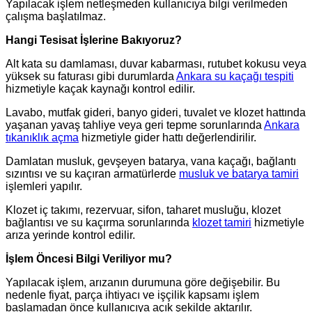
Yapılacak işlem netleşmeden kullanıcıya bilgi verilmeden
çalışma başlatılmaz.
Hangi Tesisat İşlerine Bakıyoruz?
Alt kata su damlaması, duvar kabarması, rutubet kokusu veya
yüksek su faturası gibi durumlarda
Ankara su kaçağı tespiti
hizmetiyle kaçak kaynağı kontrol edilir.
Lavabo, mutfak gideri, banyo gideri, tuvalet ve klozet hattında
yaşanan yavaş tahliye veya geri tepme sorunlarında
Ankara
tıkanıklık açma
hizmetiyle gider hattı değerlendirilir.
Damlatan musluk, gevşeyen batarya, vana kaçağı, bağlantı
sızıntısı ve su kaçıran armatürlerde
musluk ve batarya tamiri
işlemleri yapılır.
Klozet iç takımı, rezervuar, sifon, taharet musluğu, klozet
bağlantısı ve su kaçırma sorunlarında
klozet tamiri
hizmetiyle
arıza yerinde kontrol edilir.
İşlem Öncesi Bilgi Veriliyor mu?
Yapılacak işlem, arızanın durumuna göre değişebilir. Bu
nedenle fiyat, parça ihtiyacı ve işçilik kapsamı işlem
başlamadan önce kullanıcıya açık şekilde aktarılır.