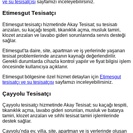
ve su tesisatçısı
sayfamızı inceleyebilirsiniz.
Etimesgut Tesisatçı
Etimesgut tesisatçı hizmetinde Akay Tesisat; su tesisatı
arızaları, su kaçağı tespiti, tıkanıklık açma, musluk tamiri,
klozet arızaları ve lavabo gideri sorunlarında servis desteği
sağlar.
Etimesgut’ta daire, site, apartman ve iş yerlerinde yaşanan
tesisat problemlerinde arızanın kaynağı değerlendirilir.
Gerekli durumlarda cihazla kontrol yapılır ve fiyat bilgisi işlem
öncesinde kullanıcıya açıklanır.
Etimesgut bölgesine özel hizmet detayları için
Etimesgut
tesisatçı ve su tesisatçısı
sayfamızı inceleyebilirsiniz.
Çayyolu Tesisatçı
Çayyolu tesisatçı hizmetinde Akay Tesisat; su kaçağı tespiti,
tıkanıklık açma, lavabo gideri sorunları, musluk ve batarya
tamiri, klozet arızaları ve sıhhi tesisat tamiri işlemlerinde
destek sağlar.
Çayyolu’nda ev, villa, site, apartman ve iş yerlerinde oluşan