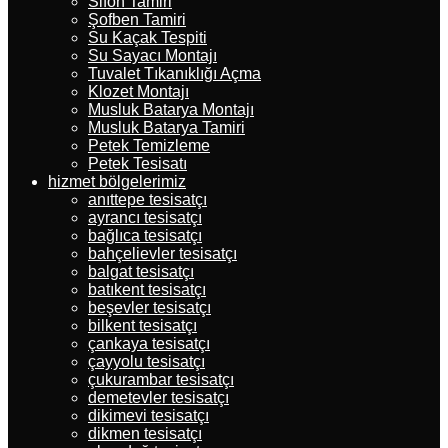
Sifon Tamiri
Şofben Tamiri
Su Kaçak Tespiti
Su Sayacı Montajı
Tuvalet Tıkanıklığı Açma
Klozet Montajı
Musluk Batarya Montajı
Musluk Batarya Tamiri
Petek Temizleme
Petek Tesisatı
hizmet bölgelerimiz
anıttepe tesisatçı
ayrancı tesisatçı
bağlıca tesisatçı
bahçelievler tesisatçı
balgat tesisatçı
batıkent tesisatçı
beşevler tesisatçı
bilkent tesisatçı
çankaya tesisatçı
çayyolu tesisatçı
çukurambar tesisatçı
demetevler tesisatçı
dikimevi tesisatçı
dikmen tesisatçı