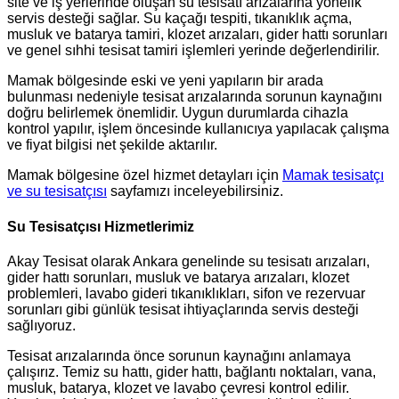
site ve iş yerlerinde oluşan su tesisatı arızalarına yönelik
servis desteği sağlar. Su kaçağı tespiti, tıkanıklık açma,
musluk ve batarya tamiri, klozet arızaları, gider hattı sorunları
ve genel sıhhi tesisat tamiri işlemleri yerinde değerlendirilir.
Mamak bölgesinde eski ve yeni yapıların bir arada
bulunması nedeniyle tesisat arızalarında sorunun kaynağını
doğru belirlemek önemlidir. Uygun durumlarda cihazla
kontrol yapılır, işlem öncesinde kullanıcıya yapılacak çalışma
ve fiyat bilgisi net şekilde aktarılır.
Mamak bölgesine özel hizmet detayları için
Mamak tesisatçı
ve su tesisatçısı
sayfamızı inceleyebilirsiniz.
Su Tesisatçısı Hizmetlerimiz
Akay Tesisat olarak Ankara genelinde su tesisatı arızaları,
gider hattı sorunları, musluk ve batarya arızaları, klozet
problemleri, lavabo gideri tıkanıklıkları, sifon ve rezervuar
sorunları gibi günlük tesisat ihtiyaçlarında servis desteği
sağlıyoruz.
Tesisat arızalarında önce sorunun kaynağını anlamaya
çalışırız. Temiz su hattı, gider hattı, bağlantı noktaları, vana,
musluk, batarya, klozet ve lavabo çevresi kontrol edilir.