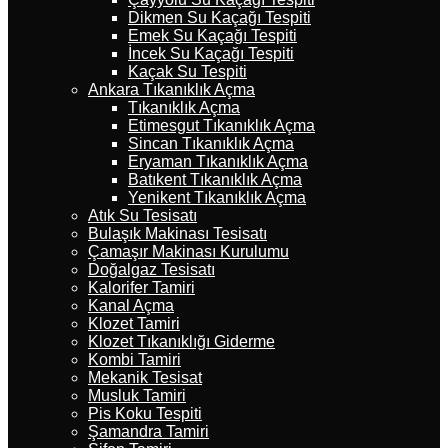
Dikmen Su Kaçağı Tespiti
Emek Su Kaçağı Tespiti
İncek Su Kaçağı Tespiti
Kaçak Su Tespiti
Ankara Tıkanıklık Açma
Tıkanıklık Açma
Etimesgut Tıkanıklık Açma
Sincan Tıkanıklık Açma
Eryaman Tıkanıklık Açma
Batıkent Tıkanıklık Açma
Yenikent Tıkanıklık Açma
Atık Su Tesisatı
Bulaşık Makinası Tesisatı
Çamaşır Makinası Kurulumu
Doğalgaz Tesisatı
Kalorifer Tamiri
Kanal Açma
Klozet Tamiri
Klozet Tıkanıklığı Giderme
Kombi Tamiri
Mekanik Tesisat
Musluk Tamiri
Pis Koku Tespiti
Şamandra Tamiri