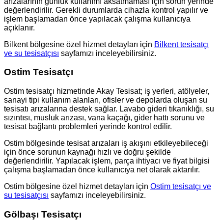
arızalarının günlük kullanımı aksatmaması için sorun yerinde
değerlendirilir. Gerekli durumlarda cihazla kontrol yapılır ve
işlem başlamadan önce yapılacak çalışma kullanıcıya
açıklanır.
Bilkent bölgesine özel hizmet detayları için
Bilkent tesisatçı
ve su tesisatçısı
sayfamızı inceleyebilirsiniz.
Ostim Tesisatçı
Ostim tesisatçı hizmetinde Akay Tesisat; iş yerleri, atölyeler,
sanayi tipi kullanım alanları, ofisler ve depolarda oluşan su
tesisatı arızalarına destek sağlar. Lavabo gideri tıkanıklığı, su
sızıntısı, musluk arızası, vana kaçağı, gider hattı sorunu ve
tesisat bağlantı problemleri yerinde kontrol edilir.
Ostim bölgesinde tesisat arızaları iş akışını etkileyebileceği
için önce sorunun kaynağı hızlı ve doğru şekilde
değerlendirilir. Yapılacak işlem, parça ihtiyacı ve fiyat bilgisi
çalışma başlamadan önce kullanıcıya net olarak aktarılır.
Ostim bölgesine özel hizmet detayları için
Ostim tesisatçı ve
su tesisatçısı
sayfamızı inceleyebilirsiniz.
Gölbaşı Tesisatçı