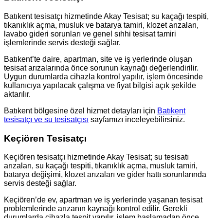
Batıkent tesisatçı hizmetinde Akay Tesisat; su kaçağı tespiti,
tıkanıklık açma, musluk ve batarya tamiri, klozet arızaları,
lavabo gideri sorunları ve genel sıhhi tesisat tamiri
işlemlerinde servis desteği sağlar.
Batıkent’te daire, apartman, site ve iş yerlerinde oluşan
tesisat arızalarında önce sorunun kaynağı değerlendirilir.
Uygun durumlarda cihazla kontrol yapılır, işlem öncesinde
kullanıcıya yapılacak çalışma ve fiyat bilgisi açık şekilde
aktarılır.
Batıkent bölgesine özel hizmet detayları için
Batıkent
tesisatçı ve su tesisatçısı
sayfamızı inceleyebilirsiniz.
Keçiören Tesisatçı
Keçiören tesisatçı hizmetinde Akay Tesisat; su tesisatı
arızaları, su kaçağı tespiti, tıkanıklık açma, musluk tamiri,
batarya değişimi, klozet arızaları ve gider hattı sorunlarında
servis desteği sağlar.
Keçiören’de ev, apartman ve iş yerlerinde yaşanan tesisat
problemlerinde arızanın kaynağı kontrol edilir. Gerekli
durumlarda cihazla tespit yapılır, işlem başlamadan önce