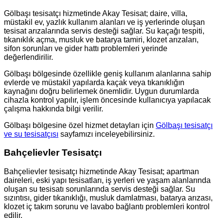
Gölbaşı tesisatçı hizmetinde Akay Tesisat; daire, villa,
müstakil ev, yazlık kullanım alanları ve iş yerlerinde oluşan
tesisat arızalarında servis desteği sağlar. Su kaçağı tespiti,
tıkanıklık açma, musluk ve batarya tamiri, klozet arızaları,
sifon sorunları ve gider hattı problemleri yerinde
değerlendirilir.
Gölbaşı bölgesinde özellikle geniş kullanım alanlarına sahip
evlerde ve müstakil yapılarda kaçak veya tıkanıklığın
kaynağını doğru belirlemek önemlidir. Uygun durumlarda
cihazla kontrol yapılır, işlem öncesinde kullanıcıya yapılacak
çalışma hakkında bilgi verilir.
Gölbaşı bölgesine özel hizmet detayları için
Gölbaşı tesisatçı
ve su tesisatçısı
sayfamızı inceleyebilirsiniz.
Bahçelievler Tesisatçı
Bahçelievler tesisatçı hizmetinde Akay Tesisat; apartman
daireleri, eski yapı tesisatları, iş yerleri ve yaşam alanlarında
oluşan su tesisatı sorunlarında servis desteği sağlar. Su
sızıntısı, gider tıkanıklığı, musluk damlatması, batarya arızası,
klozet iç takım sorunu ve lavabo bağlantı problemleri kontrol
edilir.