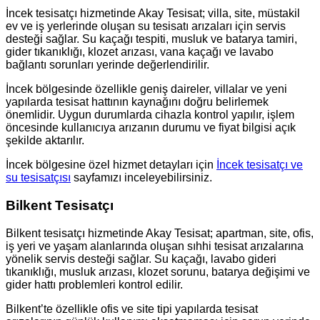
İncek tesisatçı hizmetinde Akay Tesisat; villa, site, müstakil
ev ve iş yerlerinde oluşan su tesisatı arızaları için servis
desteği sağlar. Su kaçağı tespiti, musluk ve batarya tamiri,
gider tıkanıklığı, klozet arızası, vana kaçağı ve lavabo
bağlantı sorunları yerinde değerlendirilir.
İncek bölgesinde özellikle geniş daireler, villalar ve yeni
yapılarda tesisat hattının kaynağını doğru belirlemek
önemlidir. Uygun durumlarda cihazla kontrol yapılır, işlem
öncesinde kullanıcıya arızanın durumu ve fiyat bilgisi açık
şekilde aktarılır.
İncek bölgesine özel hizmet detayları için
İncek tesisatçı ve
su tesisatçısı
sayfamızı inceleyebilirsiniz.
Bilkent Tesisatçı
Bilkent tesisatçı hizmetinde Akay Tesisat; apartman, site, ofis,
iş yeri ve yaşam alanlarında oluşan sıhhi tesisat arızalarına
yönelik servis desteği sağlar. Su kaçağı, lavabo gideri
tıkanıklığı, musluk arızası, klozet sorunu, batarya değişimi ve
gider hattı problemleri kontrol edilir.
Bilkent’te özellikle ofis ve site tipi yapılarda tesisat