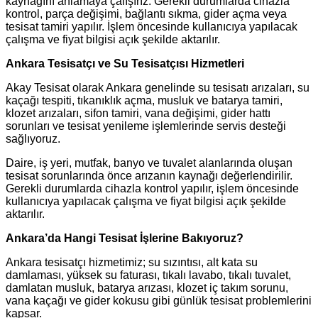
kaynağını anlamaya çalışırız. Gerekli durumlarda cihazla
kontrol, parça değişimi, bağlantı sıkma, gider açma veya
tesisat tamiri yapılır. İşlem öncesinde kullanıcıya yapılacak
çalışma ve fiyat bilgisi açık şekilde aktarılır.
Ankara Tesisatçı ve Su Tesisatçısı Hizmetleri
Akay Tesisat olarak Ankara genelinde su tesisatı arızaları, su
kaçağı tespiti, tıkanıklık açma, musluk ve batarya tamiri,
klozet arızaları, sifon tamiri, vana değişimi, gider hattı
sorunları ve tesisat yenileme işlemlerinde servis desteği
sağlıyoruz.
Daire, iş yeri, mutfak, banyo ve tuvalet alanlarında oluşan
tesisat sorunlarında önce arızanın kaynağı değerlendirilir.
Gerekli durumlarda cihazla kontrol yapılır, işlem öncesinde
kullanıcıya yapılacak çalışma ve fiyat bilgisi açık şekilde
aktarılır.
Ankara’da Hangi Tesisat İşlerine Bakıyoruz?
Ankara tesisatçı hizmetimiz; su sızıntısı, alt kata su
damlaması, yüksek su faturası, tıkalı lavabo, tıkalı tuvalet,
damlatan musluk, batarya arızası, klozet iç takım sorunu,
vana kaçağı ve gider kokusu gibi günlük tesisat problemlerini
kapsar.