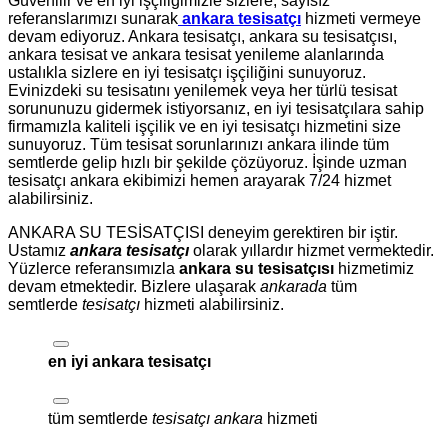
Güvenilir ve en iyi işçiliğimizle sizlere, sayısız
referanslarımızı sunarak
ankara tesisatçı
hizmeti vermeye
devam ediyoruz. Ankara tesisatçı, ankara su tesisatçısı,
ankara tesisat ve ankara tesisat yenileme alanlarında
ustalıkla sizlere en iyi tesisatçı işçiliğini sunuyoruz.
Evinizdeki su tesisatını yenilemek veya her türlü tesisat
sorununuzu gidermek istiyorsanız, en iyi tesisatçılara sahip
firmamızla kaliteli işçilik ve en iyi tesisatçı hizmetini size
sunuyoruz. Tüm tesisat sorunlarınızı ankara ilinde tüm
semtlerde gelip hızlı bir şekilde çözüyoruz. İşinde uzman
tesisatçı ankara ekibimizi hemen arayarak 7/24 hizmet
alabilirsiniz.
ANKARA SU TESİSATÇISI deneyim gerektiren bir iştir.
Ustamız
ankara tesisatçı
olarak yıllardır hizmet vermektedir.
Yüzlerce referansımızla
ankara su tesisatçısı
hizmetimiz
devam etmektedir. Bizlere ulaşarak
ankarada
tüm
semtlerde
tesisatçı
hizmeti alabilirsiniz.
en iyi ankara tesisatçı
tüm semtlerde
tesisatçı ankara
hizmeti