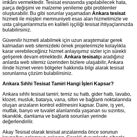
imkânı vermektedir. Tesisat esnasında yapılabilecek hata,
parça değişimi ve malzeme yenileme gibi problemler
oluşturabilir. Bu gibi sorunlar yaşamadan
Ankara tesisat
hizmeti ile müşteri memnuniyeti esas alan hizmetimizle ve
usta çalışanlarımızla en kaliteli işçiliği tesisat ihtiyaçlarınızda
bulabilirsiniz.
Güvenilir hizmeti alabilmek için uzun araştırmalar gerek
kalmadan web sitemizdeki örnek projelerimizle kolaylıkla
karar verebileceğiniz hizmet anlayışımız sizler için sürekli
gelişerek devam etmektedir.
Ankara tesisatçı
aradığınız
anlarda web sitemiz üzerinden bizlere ulaşabilir, Ankara
ilinde hizmet veren bölgeler hakkında bilgi alarak tesisat
sorunlarına çözüm bulabilirsiniz.
Ankara Sıhhi Tesisat Tamiri Hangi İşleri Kapsar?
Ankara sıhhi tesisat tamiri; temiz su hattı, gider hattı, lavabo,
klozet, musluk, batarya, vana, sifon ve bağlantı noktalarında
oluşan arızaların kontrol edilmesini kapsar. Daire, iş yeri,
mutfak, banyo ve tuvalet alanlarında yaşanan su sızıntısı,
tıkanıklık, damlama ve bağlantı sorunları yerinde
değerlendirilir.
Akay Tesisat olarak tesisat arızalarında önce sorunun