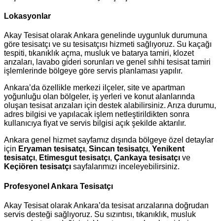
Lokasyonlar
Akay Tesisat olarak Ankara genelinde uygunluk durumuna
göre tesisatçı ve su tesisatçısı hizmeti sağlıyoruz. Su kaçağı
tespiti, tıkanıklık açma, musluk ve batarya tamiri, klozet
arızaları, lavabo gideri sorunları ve genel sıhhi tesisat tamiri
işlemlerinde bölgeye göre servis planlaması yapılır.
Ankara’da özellikle merkezi ilçeler, site ve apartman
yoğunluğu olan bölgeler, iş yerleri ve konut alanlarında
oluşan tesisat arızaları için destek alabilirsiniz. Arıza durumu,
adres bilgisi ve yapılacak işlem netleştirildikten sonra
kullanıcıya fiyat ve servis bilgisi açık şekilde aktarılır.
Ankara genel hizmet sayfamız dışında bölgeye özel detaylar
için
Eryaman tesisatçı
,
Sincan tesisatçı
,
Yenikent
tesisatçı
,
Etimesgut tesisatçı
,
Çankaya tesisatçı
ve
Keçiören tesisatçı
sayfalarımızı inceleyebilirsiniz.
Profesyonel Ankara Tesisatçı
Akay Tesisat olarak Ankara’da tesisat arızalarına doğrudan
servis desteği sağlıyoruz. Su sızıntısı, tıkanıklık, musluk