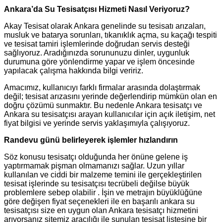
Ankara’da Su Tesisatçısı Hizmeti Nasıl Veriyoruz?
Akay Tesisat olarak Ankara genelinde su tesisatı arızaları,
musluk ve batarya sorunları, tıkanıklık açma, su kaçağı tespiti
ve tesisat tamiri işlemlerinde doğrudan servis desteği
sağlıyoruz. Aradığınızda sorununuzu dinler, uygunluk
durumuna göre yönlendirme yapar ve işlem öncesinde
yapılacak çalışma hakkında bilgi veririz.
Amacımız, kullanıcıyı farklı firmalar arasında dolaştırmak
değil; tesisat arızasını yerinde değerlendirip mümkün olan en
doğru çözümü sunmaktır. Bu nedenle Ankara tesisatçı ve
Ankara su tesisatçısı arayan kullanıcılar için açık iletişim, net
fiyat bilgisi ve yerinde servis yaklaşımıyla çalışıyoruz.
Randevu günü belirleyerek işlemler hızlandırın
Söz konusu tesisatçı olduğunda her önüne gelene iş
yaptırmamak pişman olmamanızı sağlar. Uzun yıllar
kullanılan ve ciddi bir malzeme temini ile gerçekleştirilen
tesisat işlerinde su tesisatçısı tecrübeli değilse büyük
problemlere sebep olabilir . İşin ve metrajın büyüklüğüne
göre değişen fiyat seçenekleri ile en başarılı ankara su
tesisatçısı size en uygun olan Ankara tesisatçı hizmetini
arıyorsanız sitemiz aracılığı ile sunulan tesisat listesine bir