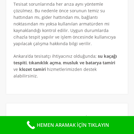
Tesisat sorunlarında her arıza aynı yöntemle
çözülmez. Bu nedenle önce sorunun temiz su
hattından mı, gider hattından mı, bağlantı
noktasından mı yoksa kullanılan armatürden mi
kaynaklandığı kontrol edilir. Uygun durumlarda
cihazla tespit yapılır ve işlem öncesinde kullanıcıya
yapılacak çalışma hakkında bilgi verilir.
Ankara’da tesisatçı ihtiyacınız olduğunda;
su kaçağı
tespiti
,
tıkanıklık açma
,
musluk ve batarya tamiri
ve
klozet tamiri
hizmetlerimizden destek
alabilirsiniz.
UZMAN ANKARA SU TESİSATÇISI
HEMEN ARAMAK İÇİN TIKLAYIN
Ankara tesisatçı
ve
ankara su tesisatçısı
hizmetinde;