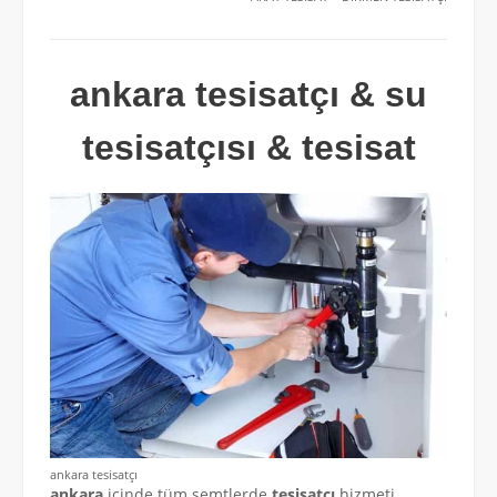
ankara tesisatçı & su
tesisatçısı & tesisat
ankara tesisatçı
ankara
içinde tüm semtlerde
tesisatçı
hizmeti