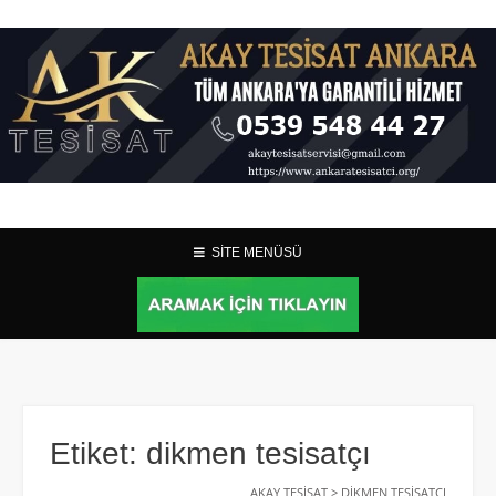
SİTE MENÜSÜ
Etiket:
dikmen tesisatçı
AKAY TESISAT
>
DIKMEN TESISATÇI