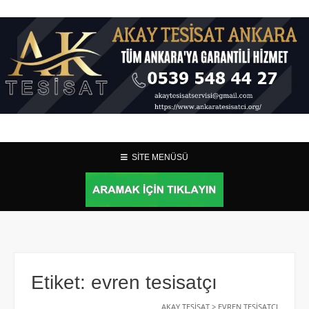
SİTE MENÜSÜ
Etiket:
evren tesisatçı
AKAY TESISAT
>
EVREN TESISATÇI