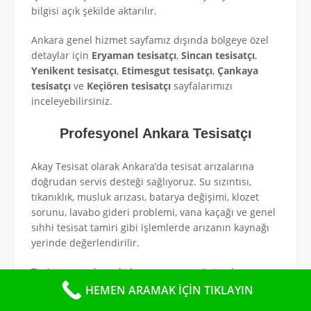
bilgisi açık şekilde aktarılır.
Ankara genel hizmet sayfamız dışında bölgeye özel
detaylar için
Eryaman tesisatçı
,
Sincan tesisatçı
,
Yenikent tesisatçı
,
Etimesgut tesisatçı
,
Çankaya
tesisatçı
ve
Keçiören tesisatçı
sayfalarımızı
inceleyebilirsiniz.
Profesyonel Ankara Tesisatçı
Akay Tesisat olarak Ankara’da tesisat arızalarına
doğrudan servis desteği sağlıyoruz. Su sızıntısı,
tıkanıklık, musluk arızası, batarya değişimi, klozet
sorunu, lavabo gideri problemi, vana kaçağı ve genel
sıhhi tesisat tamiri gibi işlemlerde arızanın kaynağı
yerinde değerlendirilir.
Tesisat sorunlarında her arıza aynı yöntemle
çözülmez. Bu nedenle önce sorunun temiz su
HEMEN ARAMAK İÇİN TIKLAYIN
hattından mı, gider hattından mı, bağlantı