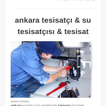
ankara tesisatçı & su
tesisatçısı & tesisat
ankara tesisatçı
ankara
içinde tüm semtlerde
tesisatçı
hizmeti