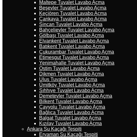
Maltepe Tuvalet Lavabo Açma
Beşevler Tuvalet Lavabo Açma
Keçiören Tuvalet Lavabo Açma
Çankaya Tuvalet Lavabo Açma
Sincan Tuvalet Lavabo Açma
Bahçelievler Tuvalet Lavabo Açma
Gölbaşı Tuvalet Lavabo Açma
Elvankent Tuvalet Lavabo Açma
Batıkent Tuvalet Lavabo Açma
Çukurambar Tuvalet Lavabo Açma
Etimesgut Tuvalet Lavabo Açma
Yenimahalle Tuvalet Lavabo Açma
Ostim Tuvalet Lavabo Açma
Dikmen Tuvalet Lavabo Açma
Ulus Tuvalet Lavabo Açma
Ümitköy Tuvalet Lavabo Açma
Sıhhıye Tuvalet Lavabo Açma
Demetevler Tuvalet Lavabo Açma
Bilkent Tuvalet Lavabo Açma
Çayyolu Tuvalet Lavabo Açma
Bağlıca Tuvalet Lavabo Açma
Balgat Tuvalet Lavabo Açma
Kızılay Tuvalet Lavabo Açma
Ankara Su Kaçağı Tespiti
Eryaman Su Kaçağı Tespiti