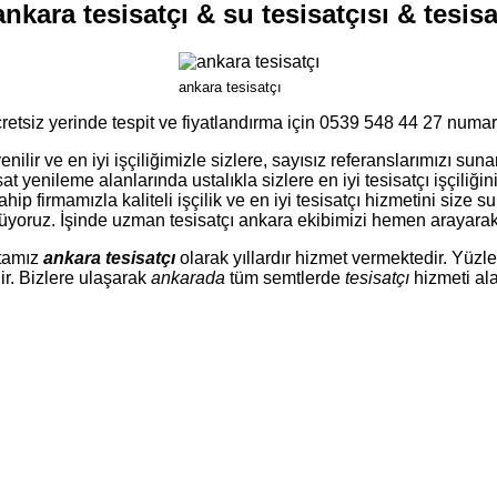
ankara tesisatçı & su tesisatçısı & tesisa
ankara tesisatçı
retsiz yerinde tespit ve fiyatlandırma için 0539 548 44 27 numa
ilir ve en iyi işçiliğimizle sizlere, sayısız referanslarımızı suna
sat yenileme alanlarında ustalıkla sizlere en iyi tesisatçı işçiliğ
ahip firmamızla kaliteli işçilik ve en iyi tesisatçı hizmetini size
özüyoruz. İşinde uzman tesisatçı ankara ekibimizi hemen arayarak 
stamız
ankara tesisatçı
olarak yıllardır hizmet vermektedir. Yüzl
r. Bizlere ulaşarak
ankarada
tüm semtlerde
tesisatçı
hizmeti alab