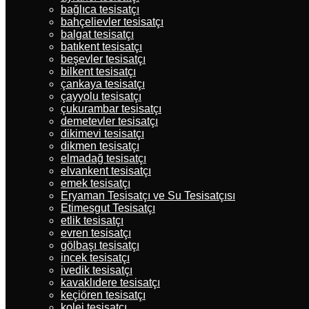
bağlıca tesisatçı
bahçelievler tesisatçı
balgat tesisatçı
batıkent tesisatçı
beşevler tesisatçı
bilkent tesisatçı
çankaya tesisatçı
çayyolu tesisatçı
çukurambar tesisatçı
demetevler tesisatçı
dikimevi tesisatçı
dikmen tesisatçı
elmadağ tesisatçı
elvankent tesisatçı
emek tesisatçı
Eryaman Tesisatçı ve Su Tesisatçısı
Etimesgut Tesisatçı
etlik tesisatçı
evren tesisatçı
gölbaşı tesisatçı
incek tesisatçı
ivedik tesisatçı
kavaklıdere tesisatçı
keçiören tesisatçı
kolej tesisatçı