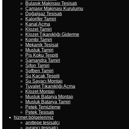
Bulaşık Makinası Tesisatı
Çamaşır Makinası Kurulumu
Doğalgaz Tesisatı
Kalorifer Tamiri
Kanal Açma
Klozet Tamiri
Klozet Tıkanıklığı Giderme
Kombi Tamiri
Mekanik Tesisat
Musluk Tamiri
Pis Koku Tespiti
Şamandra Tamiri
Sifon Tamiri
Şofben Tamiri
Su Kaçak Tespiti
Su Sayacı Montajı
Tuvalet Tıkanıklığı Açma
Klozet Montajı
Musluk Batarya Montajı
Musluk Batarya Tamiri
Petek Temizleme
Petek Tesisatı
hizmet bölgelerimiz
anıttepe tesisatçı
ayrancı tesisatçı