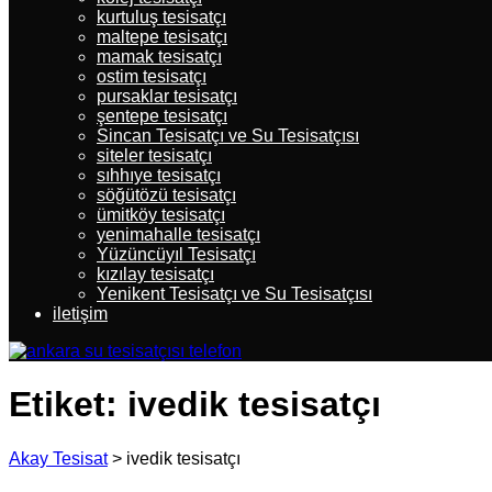
kurtuluş tesisatçı
maltepe tesisatçı
mamak tesisatçı
ostim tesisatçı
pursaklar tesisatçı
şentepe tesisatçı
Sincan Tesisatçı ve Su Tesisatçısı
siteler tesisatçı
sıhhıye tesisatçı
söğütözü tesisatçı
ümitköy tesisatçı
yenimahalle tesisatçı
Yüzüncüyıl Tesisatçı
kızılay tesisatçı
Yenikent Tesisatçı ve Su Tesisatçısı
iletişim
Etiket:
ivedik tesisatçı
Akay Tesisat
>
ivedik tesisatçı