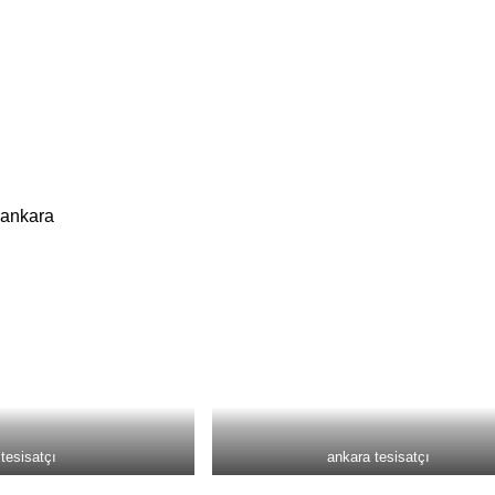
ı ankara
tesisatçı
ankara tesisatçı