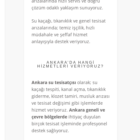
arızalarında hızlı servis ve doğru
çözüm odaklı yaklaşım sunuyoruz.
Su kaçağı, tıkanıklık ve genel tesisat
arızalarında; temiz işçilik, hızlı
müdahale ve şeffaf hizmet
anlayışıyla destek veriyoruz.
ANKARA’DA HANGİ
HİZMETLERİ VERİYORUZ?
Ankara su tesisatçısı
olarak; su
kaçağı tespiti, kanal açma, tıkanıklık
giderme, klozet tamiri, musluk arızası
ve tesisat değişimi gibi işlemlerde
hizmet veriyoruz.
Ankara geneli ve
çevre bölgelerde
ihtiyaç duyulan
birçok tesisat işleminde profesyonel
destek sağlıyoruz.