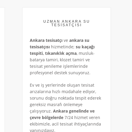
UZMAN ANKARA SU
TESİSATÇISI
Ankara tesisatçı
ve
ankara su
tesisatçısı
hizmetinde;
su kaçağı
tespiti, tıkanıklık açma
, musluk-
batarya tamiri, klozet tamiri ve
tesisat yenileme işlemlerinde
profesyonel destek sunuyoruz.
Ev ve iş yerlerinde oluşan tesisat
arızalarına hızlı müdahale ediyor,
sorunu doğru noktada tespit ederek
gereksiz masrafı önlemeye
çalışıyoruz.
Ankara genelinde ve
çevre bölgelerde
7/24 hizmet veren
ekibimizle, acil tesisat ihtiyaçlarında
yanınızdayız.