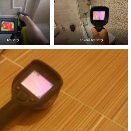
tesisatçı
ankara tesisatçı