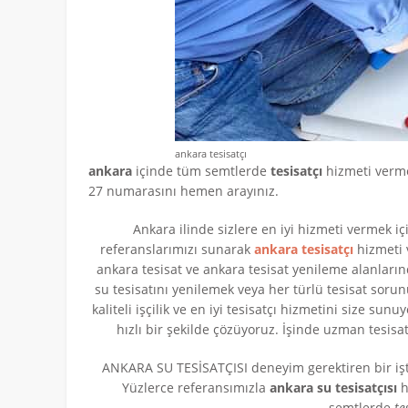
ankara tesisatçı
ankara
içinde tüm semtlerde
tesisatçı
hizmeti vermek
27 numarasını hemen arayınız.
Ankara ilinde sizlere en iyi hizmeti vermek için
referanslarımızı sunarak
ankara tesisatçı
hizmeti 
ankara tesisat ve ankara tesisat yenileme alanlarında
su tesisatını yenilemek veya her türlü tesisat sorun
kaliteli işçilik ve en iyi tesisatçı hizmetini size su
hızlı bir şekilde çözüyoruz. İşinde uzman tesisa
ANKARA SU TESİSATÇISI deneyim gerektiren bir iş
Yüzlerce referansımızla
ankara su tesisatçısı
h
semtlerde
te