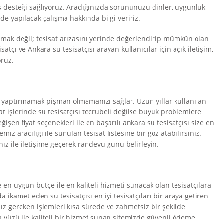
is desteği sağlıyoruz. Aradığınızda sorununuzu dinler, uygunluk
 yapılacak çalışma hakkında bilgi veririz.
tırmak değil; tesisat arızasını yerinde değerlendirip mümkün olan
ı ve Ankara su tesisatçısı arayan kullanıcılar için açık iletişim,
oruz.
 yaptırmamak pişman olmamanızı sağlar. Uzun yıllar kullanılan
sat işlerinde su tesisatçısı tecrübeli değilse büyük problemlere
işen fiyat seçenekleri ile en başarılı ankara su tesisatçısı size en
iz aracılığı ile sunulan tesisat listesine bir göz atabilirsiniz.
z ile iletişime geçerek randevu günü belirleyin.
ze en uygun bütçe ile en kaliteli hizmeti sunacak olan tesisatçılara
a ikamet eden su tesisatçısı en iyi tesisatçıları bir araya getiren
ız gereken işlemleri kısa sürede ve zahmetsiz bir şekilde
ra yüzü ile kaliteli bir hizmet sunan sitemizde güvenli ödeme