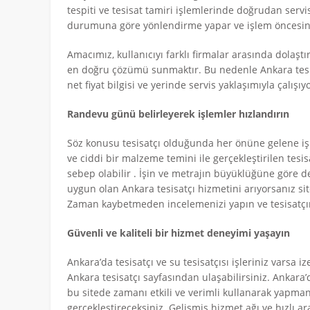
tespiti ve tesisat tamiri işlemlerinde doğrudan serv
durumuna göre yönlendirme yapar ve işlem öncesinde
Amacımız, kullanıcıyı farklı firmalar arasında dolaş
en doğru çözümü sunmaktır. Bu nedenle Ankara tesisatç
net fiyat bilgisi ve yerinde servis yaklaşımıyla çalışıy
Randevu günü belirleyerek işlemler hızlandırın
Söz konusu tesisatçı olduğunda her önüne gelene iş
ve ciddi bir malzeme temini ile gerçekleştirilen tesi
sebep olabilir . İşin ve metrajın büyüklüğüne göre değ
uygun olan Ankara tesisatçı hizmetini arıyorsanız sitem
Zaman kaybetmeden incelemenizi yapın ve tesisatçını
Güvenli ve kaliteli bir hizmet deneyimi yaşayın
Ankara’da tesisatçı ve su tesisatçısı işleriniz varsa i
Ankara tesisatçı sayfasından ulaşabilirsiniz. Ankara’d
bu sitede zamanı etkili ve verimli kullanarak yapman
gerçekleştireceksiniz. Gelişmiş hizmet ağı ve hızlı a