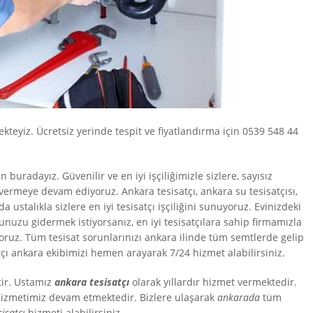
teyiz. Ücretsiz yerinde tespit ve fiyatlandırma için 0539 548 44
 buradayız. Güvenilir ve en iyi işçiliğimizle sizlere, sayısız
vermeye devam ediyoruz. Ankara tesisatçı, ankara su tesisatçısı,
 ustalıkla sizlere en iyi tesisatçı işçiliğini sunuyoruz. Evinizdeki
unuzu gidermek istiyorsanız, en iyi tesisatçılara sahip firmamızla
nuyoruz. Tüm tesisat sorunlarınızı ankara ilinde tüm semtlerde gelip
tçı ankara ekibimizi hemen arayarak 7/24 hizmet alabilirsiniz.
tir. Ustamız
ankara tesisatçı
olarak yıllardır hizmet vermektedir.
izmetimiz devam etmektedir. Bizlere ulaşarak
ankarada
tüm
sisatçı
hizmeti alabilirsiniz.