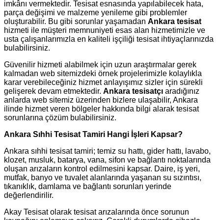
imkânı vermektedir. Tesisat esnasında yapılabilecek hata,
parça değişimi ve malzeme yenileme gibi problemler
oluşturabilir. Bu gibi sorunlar yaşamadan
Ankara tesisat
hizmeti ile müşteri memnuniyeti esas alan hizmetimizle ve
usta çalışanlarımızla en kaliteli işçiliği tesisat ihtiyaçlarınızda
bulabilirsiniz.
Güvenilir hizmeti alabilmek için uzun araştırmalar gerek
kalmadan web sitemizdeki örnek projelerimizle kolaylıkla
karar verebileceğiniz hizmet anlayışımız sizler için sürekli
gelişerek devam etmektedir.
Ankara tesisatçı
aradığınız
anlarda web sitemiz üzerinden bizlere ulaşabilir, Ankara
ilinde hizmet veren bölgeler hakkında bilgi alarak tesisat
sorunlarına çözüm bulabilirsiniz.
Ankara Sıhhi Tesisat Tamiri Hangi İşleri Kapsar?
Ankara sıhhi tesisat tamiri; temiz su hattı, gider hattı, lavabo,
klozet, musluk, batarya, vana, sifon ve bağlantı noktalarında
oluşan arızaların kontrol edilmesini kapsar. Daire, iş yeri,
mutfak, banyo ve tuvalet alanlarında yaşanan su sızıntısı,
tıkanıklık, damlama ve bağlantı sorunları yerinde
değerlendirilir.
Akay Tesisat olarak tesisat arızalarında önce sorunun