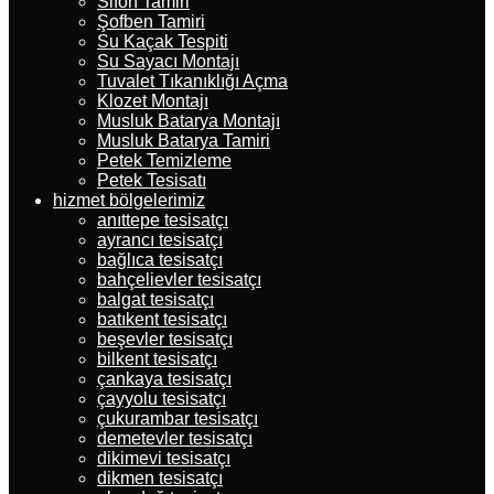
Sifon Tamiri
Şofben Tamiri
Su Kaçak Tespiti
Su Sayacı Montajı
Tuvalet Tıkanıklığı Açma
Klozet Montajı
Musluk Batarya Montajı
Musluk Batarya Tamiri
Petek Temizleme
Petek Tesisatı
hizmet bölgelerimiz
anıttepe tesisatçı
ayrancı tesisatçı
bağlıca tesisatçı
bahçelievler tesisatçı
balgat tesisatçı
batıkent tesisatçı
beşevler tesisatçı
bilkent tesisatçı
çankaya tesisatçı
çayyolu tesisatçı
çukurambar tesisatçı
demetevler tesisatçı
dikimevi tesisatçı
dikmen tesisatçı