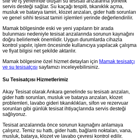
site ve iş yerlerinde oluşan su tesisatı arızalarına yönelik
servis desteği sağlar. Su kaçağı tespiti, tıkanıklık açma,
musluk ve batarya tamiri, klozet arızaları, gider hattı sorunları
ve genel sıhhi tesisat tamiri işlemleri yerinde değerlendirilir.
Mamak bölgesinde eski ve yeni yapıların bir arada
bulunması nedeniyle tesisat arızalarında sorunun kaynağını
doğru belirlemek önemlidir. Uygun durumlarda cihazla
kontrol yapılır, işlem öncesinde kullanıcıya yapılacak çalışma
ve fiyat bilgisi net şekilde aktarılır.
Mamak bölgesine özel hizmet detayları için
Mamak tesisatçı
ve su tesisatçısı
sayfamızı inceleyebilirsiniz.
Su Tesisatçısı Hizmetlerimiz
Akay Tesisat olarak Ankara genelinde su tesisatı arızaları,
gider hattı sorunları, musluk ve batarya arızaları, klozet
problemleri, lavabo gideri tıkanıklıkları, sifon ve rezervuar
sorunları gibi günlük tesisat ihtiyaçlarında servis desteği
sağlıyoruz.
Tesisat arızalarında önce sorunun kaynağını anlamaya
çalışırız. Temiz su hattı, gider hattı, bağlantı noktaları, vana,
musluk, batarya, klozet ve lavabo çevresi kontrol edilir.