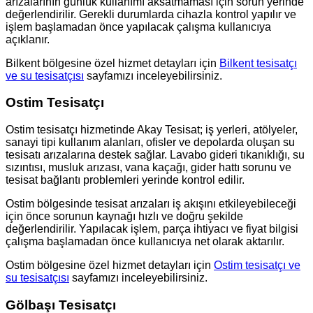
arızalarının günlük kullanımı aksatmaması için sorun yerinde
değerlendirilir. Gerekli durumlarda cihazla kontrol yapılır ve
işlem başlamadan önce yapılacak çalışma kullanıcıya
açıklanır.
Bilkent bölgesine özel hizmet detayları için
Bilkent tesisatçı
ve su tesisatçısı
sayfamızı inceleyebilirsiniz.
Ostim Tesisatçı
Ostim tesisatçı hizmetinde Akay Tesisat; iş yerleri, atölyeler,
sanayi tipi kullanım alanları, ofisler ve depolarda oluşan su
tesisatı arızalarına destek sağlar. Lavabo gideri tıkanıklığı, su
sızıntısı, musluk arızası, vana kaçağı, gider hattı sorunu ve
tesisat bağlantı problemleri yerinde kontrol edilir.
Ostim bölgesinde tesisat arızaları iş akışını etkileyebileceği
için önce sorunun kaynağı hızlı ve doğru şekilde
değerlendirilir. Yapılacak işlem, parça ihtiyacı ve fiyat bilgisi
çalışma başlamadan önce kullanıcıya net olarak aktarılır.
Ostim bölgesine özel hizmet detayları için
Ostim tesisatçı ve
su tesisatçısı
sayfamızı inceleyebilirsiniz.
Gölbaşı Tesisatçı