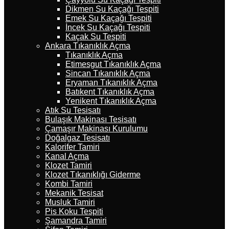
Dikmen Su Kaçağı Tespiti
Emek Su Kaçağı Tespiti
İncek Su Kaçağı Tespiti
Kaçak Su Tespiti
Ankara Tıkanıklık Açma
Tıkanıklık Açma
Etimesgut Tıkanıklık Açma
Sincan Tıkanıklık Açma
Eryaman Tıkanıklık Açma
Batıkent Tıkanıklık Açma
Yenikent Tıkanıklık Açma
Atık Su Tesisatı
Bulaşık Makinası Tesisatı
Çamaşır Makinası Kurulumu
Doğalgaz Tesisatı
Kalorifer Tamiri
Kanal Açma
Klozet Tamiri
Klozet Tıkanıklığı Giderme
Kombi Tamiri
Mekanik Tesisat
Musluk Tamiri
Pis Koku Tespiti
Şamandra Tamiri