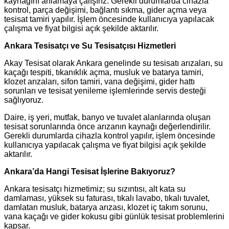
kaynağını anlamaya çalışırız. Gerekli durumlarda cihazla
kontrol, parça değişimi, bağlantı sıkma, gider açma veya
tesisat tamiri yapılır. İşlem öncesinde kullanıcıya yapılacak
çalışma ve fiyat bilgisi açık şekilde aktarılır.
Ankara Tesisatçı ve Su Tesisatçısı Hizmetleri
Akay Tesisat olarak Ankara genelinde su tesisatı arızaları, su
kaçağı tespiti, tıkanıklık açma, musluk ve batarya tamiri,
klozet arızaları, sifon tamiri, vana değişimi, gider hattı
sorunları ve tesisat yenileme işlemlerinde servis desteği
sağlıyoruz.
Daire, iş yeri, mutfak, banyo ve tuvalet alanlarında oluşan
tesisat sorunlarında önce arızanın kaynağı değerlendirilir.
Gerekli durumlarda cihazla kontrol yapılır, işlem öncesinde
kullanıcıya yapılacak çalışma ve fiyat bilgisi açık şekilde
aktarılır.
Ankara’da Hangi Tesisat İşlerine Bakıyoruz?
Ankara tesisatçı hizmetimiz; su sızıntısı, alt kata su
damlaması, yüksek su faturası, tıkalı lavabo, tıkalı tuvalet,
damlatan musluk, batarya arızası, klozet iç takım sorunu,
vana kaçağı ve gider kokusu gibi günlük tesisat problemlerini
kapsar.