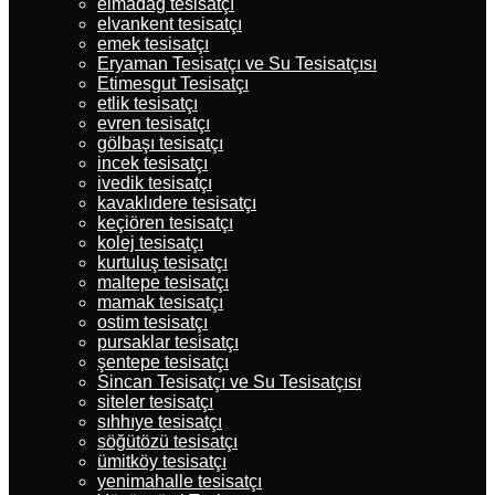
elmadağ tesisatçı
elvankent tesisatçı
emek tesisatçı
Eryaman Tesisatçı ve Su Tesisatçısı
Etimesgut Tesisatçı
etlik tesisatçı
evren tesisatçı
gölbaşı tesisatçı
incek tesisatçı
ivedik tesisatçı
kavaklıdere tesisatçı
keçiören tesisatçı
kolej tesisatçı
kurtuluş tesisatçı
maltepe tesisatçı
mamak tesisatçı
ostim tesisatçı
pursaklar tesisatçı
şentepe tesisatçı
Sincan Tesisatçı ve Su Tesisatçısı
siteler tesisatçı
sıhhıye tesisatçı
söğütözü tesisatçı
ümitköy tesisatçı
yenimahalle tesisatçı