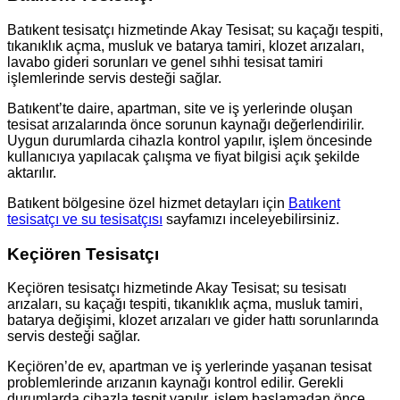
Batıkent tesisatçı hizmetinde Akay Tesisat; su kaçağı tespiti,
tıkanıklık açma, musluk ve batarya tamiri, klozet arızaları,
lavabo gideri sorunları ve genel sıhhi tesisat tamiri
işlemlerinde servis desteği sağlar.
Batıkent’te daire, apartman, site ve iş yerlerinde oluşan
tesisat arızalarında önce sorunun kaynağı değerlendirilir.
Uygun durumlarda cihazla kontrol yapılır, işlem öncesinde
kullanıcıya yapılacak çalışma ve fiyat bilgisi açık şekilde
aktarılır.
Batıkent bölgesine özel hizmet detayları için
Batıkent
tesisatçı ve su tesisatçısı
sayfamızı inceleyebilirsiniz.
Keçiören Tesisatçı
Keçiören tesisatçı hizmetinde Akay Tesisat; su tesisatı
arızaları, su kaçağı tespiti, tıkanıklık açma, musluk tamiri,
batarya değişimi, klozet arızaları ve gider hattı sorunlarında
servis desteği sağlar.
Keçiören’de ev, apartman ve iş yerlerinde yaşanan tesisat
problemlerinde arızanın kaynağı kontrol edilir. Gerekli
durumlarda cihazla tespit yapılır, işlem başlamadan önce