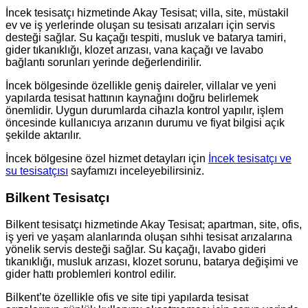
İncek tesisatçı hizmetinde Akay Tesisat; villa, site, müstakil
ev ve iş yerlerinde oluşan su tesisatı arızaları için servis
desteği sağlar. Su kaçağı tespiti, musluk ve batarya tamiri,
gider tıkanıklığı, klozet arızası, vana kaçağı ve lavabo
bağlantı sorunları yerinde değerlendirilir.
İncek bölgesinde özellikle geniş daireler, villalar ve yeni
yapılarda tesisat hattının kaynağını doğru belirlemek
önemlidir. Uygun durumlarda cihazla kontrol yapılır, işlem
öncesinde kullanıcıya arızanın durumu ve fiyat bilgisi açık
şekilde aktarılır.
İncek bölgesine özel hizmet detayları için
İncek tesisatçı ve
su tesisatçısı
sayfamızı inceleyebilirsiniz.
Bilkent Tesisatçı
Bilkent tesisatçı hizmetinde Akay Tesisat; apartman, site, ofis,
iş yeri ve yaşam alanlarında oluşan sıhhi tesisat arızalarına
yönelik servis desteği sağlar. Su kaçağı, lavabo gideri
tıkanıklığı, musluk arızası, klozet sorunu, batarya değişimi ve
gider hattı problemleri kontrol edilir.
Bilkent’te özellikle ofis ve site tipi yapılarda tesisat