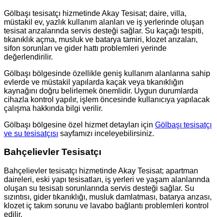
Gölbaşı tesisatçı hizmetinde Akay Tesisat; daire, villa,
müstakil ev, yazlık kullanım alanları ve iş yerlerinde oluşan
tesisat arızalarında servis desteği sağlar. Su kaçağı tespiti,
tıkanıklık açma, musluk ve batarya tamiri, klozet arızaları,
sifon sorunları ve gider hattı problemleri yerinde
değerlendirilir.
Gölbaşı bölgesinde özellikle geniş kullanım alanlarına sahip
evlerde ve müstakil yapılarda kaçak veya tıkanıklığın
kaynağını doğru belirlemek önemlidir. Uygun durumlarda
cihazla kontrol yapılır, işlem öncesinde kullanıcıya yapılacak
çalışma hakkında bilgi verilir.
Gölbaşı bölgesine özel hizmet detayları için
Gölbaşı tesisatçı
ve su tesisatçısı
sayfamızı inceleyebilirsiniz.
Bahçelievler Tesisatçı
Bahçelievler tesisatçı hizmetinde Akay Tesisat; apartman
daireleri, eski yapı tesisatları, iş yerleri ve yaşam alanlarında
oluşan su tesisatı sorunlarında servis desteği sağlar. Su
sızıntısı, gider tıkanıklığı, musluk damlatması, batarya arızası,
klozet iç takım sorunu ve lavabo bağlantı problemleri kontrol
edilir.