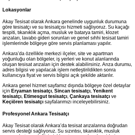
Lokasyonlar
Akay Tesisat olarak Ankara genelinde uygunluk durumuna
göre tesisatçı ve su tesisatçısı hizmeti sağlıyoruz. Su kaçağı
tespiti, tıkanıklık açma, musluk ve batarya tamiri, klozet
arızaları, lavabo gideri sorunları ve genel sıhhi tesisat tamiri
işlemlerinde bölgeye göre servis planlaması yapılır.
Ankara’da özellikle merkezi ilçeler, site ve apartman
yoğunluğu olan bölgeler, iş yerleri ve konut alanlarında
oluşan tesisat arızaları için destek alabilirsiniz. Arıza durumu,
adres bilgisi ve yapılacak işlem netleştirildikten sonra
kullanıcıya fiyat ve servis bilgisi açık şekilde aktarılır.
Ankara genel hizmet sayfamız dışında bölgeye özel detaylar
için
Eryaman tesisatçı
,
Sincan tesisatçı
,
Yenikent
tesisatçı
,
Etimesgut tesisatçı
,
Çankaya tesisatçı
ve
Keçiören tesisatçı
sayfalarımızı inceleyebilirsiniz.
Profesyonel Ankara Tesisatçı
Akay Tesisat olarak Ankara’da tesisat arızalarına doğrudan
servis desteği sağlıyoruz. Su sızıntısı, tıkanıklık, musluk