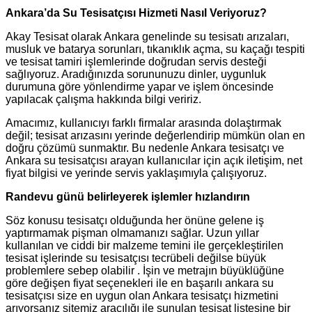
Ankara’da Su Tesisatçısı Hizmeti Nasıl Veriyoruz?
Akay Tesisat olarak Ankara genelinde su tesisatı arızaları,
musluk ve batarya sorunları, tıkanıklık açma, su kaçağı tespiti
ve tesisat tamiri işlemlerinde doğrudan servis desteği
sağlıyoruz. Aradığınızda sorununuzu dinler, uygunluk
durumuna göre yönlendirme yapar ve işlem öncesinde
yapılacak çalışma hakkında bilgi veririz.
Amacımız, kullanıcıyı farklı firmalar arasında dolaştırmak
değil; tesisat arızasını yerinde değerlendirip mümkün olan en
doğru çözümü sunmaktır. Bu nedenle Ankara tesisatçı ve
Ankara su tesisatçısı arayan kullanıcılar için açık iletişim, net
fiyat bilgisi ve yerinde servis yaklaşımıyla çalışıyoruz.
Randevu günü belirleyerek işlemler hızlandırın
Söz konusu tesisatçı olduğunda her önüne gelene iş
yaptırmamak pişman olmamanızı sağlar. Uzun yıllar
kullanılan ve ciddi bir malzeme temini ile gerçekleştirilen
tesisat işlerinde su tesisatçısı tecrübeli değilse büyük
problemlere sebep olabilir . İşin ve metrajın büyüklüğüne
göre değişen fiyat seçenekleri ile en başarılı ankara su
tesisatçısı size en uygun olan Ankara tesisatçı hizmetini
arıyorsanız sitemiz aracılığı ile sunulan tesisat listesine bir