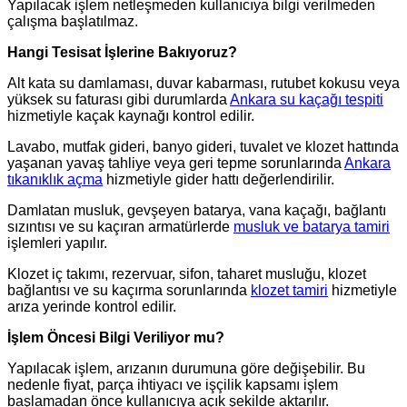
Yapılacak işlem netleşmeden kullanıcıya bilgi verilmeden
çalışma başlatılmaz.
Hangi Tesisat İşlerine Bakıyoruz?
Alt kata su damlaması, duvar kabarması, rutubet kokusu veya
yüksek su faturası gibi durumlarda
Ankara su kaçağı tespiti
hizmetiyle kaçak kaynağı kontrol edilir.
Lavabo, mutfak gideri, banyo gideri, tuvalet ve klozet hattında
yaşanan yavaş tahliye veya geri tepme sorunlarında
Ankara
tıkanıklık açma
hizmetiyle gider hattı değerlendirilir.
Damlatan musluk, gevşeyen batarya, vana kaçağı, bağlantı
sızıntısı ve su kaçıran armatürlerde
musluk ve batarya tamiri
işlemleri yapılır.
Klozet iç takımı, rezervuar, sifon, taharet musluğu, klozet
bağlantısı ve su kaçırma sorunlarında
klozet tamiri
hizmetiyle
arıza yerinde kontrol edilir.
İşlem Öncesi Bilgi Veriliyor mu?
Yapılacak işlem, arızanın durumuna göre değişebilir. Bu
nedenle fiyat, parça ihtiyacı ve işçilik kapsamı işlem
başlamadan önce kullanıcıya açık şekilde aktarılır.