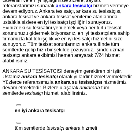
Güvenilir ve en iyi işçiliğimizle sizlere, sayısız
referanslarımızı sunarak
ankara tesisatçı
hizmeti vermeye
devam ediyoruz. Ankara tesisatçı, ankara su tesisatçısı,
ankara tesisat ve ankara tesisat yenileme alanlarında
ustalıkla sizlere en iyi tesisatçı işçiliğini sunuyoruz.
Evinizdeki su tesisatını yenilemek veya her türlü tesisat
sorununuzu gidermek istiyorsanız, en iyi tesisatçılara sahip
firmamızla kaliteli işçilik ve en iyi tesisatçı hizmetini size
sunuyoruz. Tüm tesisat sorunlarınızı ankara ilinde tüm
semtlerde gelip hızlı bir şekilde çözüyoruz. İşinde uzman
tesisatçı ankara ekibimizi hemen arayarak 7/24 hizmet
alabilirsiniz.
ANKARA SU TESİSATÇISI deneyim gerektiren bir iştir.
Ustamız
ankara tesisatçı
olarak yıllardır hizmet vermektedir.
Yüzlerce referansımızla
ankara su tesisatçısı
hizmetimiz
devam etmektedir. Bizlere ulaşarak
ankarada
tüm
semtlerde
tesisatçı
hizmeti alabilirsiniz.
en iyi ankara tesisatçı
tüm semtlerde
tesisatçı ankara
hizmeti