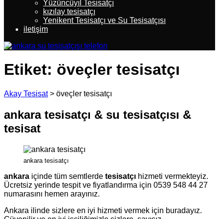
Yüzüncüyıl Tesisatçı
kızılay tesisatçı
Yenikent Tesisatçı ve Su Tesisatçısı
iletişim
Etiket:
öveçler tesisatçı
Akay Tesisat
>
öveçler tesisatçı
ankara tesisatçı & su tesisatçısı &
tesisat
ankara tesisatçı
ankara
içinde tüm semtlerde
tesisatçı
hizmeti vermekteyiz.
Ücretsiz yerinde tespit ve fiyatlandırma için 0539 548 44 27
numarasını hemen arayınız.
Ankara ilinde sizlere en iyi hizmeti vermek için buradayız.