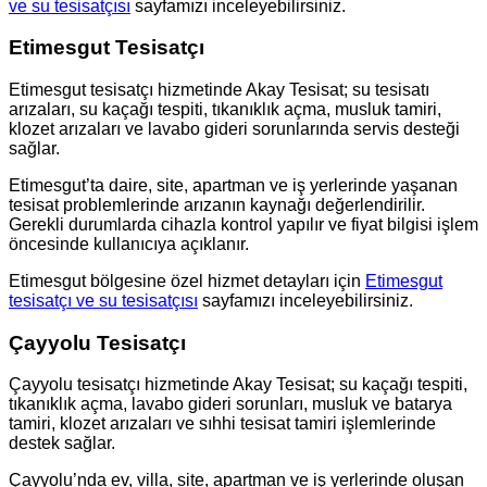
ve su tesisatçısı
sayfamızı inceleyebilirsiniz.
Etimesgut Tesisatçı
Etimesgut tesisatçı hizmetinde Akay Tesisat; su tesisatı
arızaları, su kaçağı tespiti, tıkanıklık açma, musluk tamiri,
klozet arızaları ve lavabo gideri sorunlarında servis desteği
sağlar.
Etimesgut’ta daire, site, apartman ve iş yerlerinde yaşanan
tesisat problemlerinde arızanın kaynağı değerlendirilir.
Gerekli durumlarda cihazla kontrol yapılır ve fiyat bilgisi işlem
öncesinde kullanıcıya açıklanır.
Etimesgut bölgesine özel hizmet detayları için
Etimesgut
tesisatçı ve su tesisatçısı
sayfamızı inceleyebilirsiniz.
Çayyolu Tesisatçı
Çayyolu tesisatçı hizmetinde Akay Tesisat; su kaçağı tespiti,
tıkanıklık açma, lavabo gideri sorunları, musluk ve batarya
tamiri, klozet arızaları ve sıhhi tesisat tamiri işlemlerinde
destek sağlar.
Çayyolu’nda ev, villa, site, apartman ve iş yerlerinde oluşan