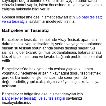
kaynağını doğru belirlemek önemlidir. Uygun durumlarda
cihazla kontrol yapılır, işlem öncesinde kullanıcıya yapılacak
çalışma hakkında bilgi verilir.
Gölbaşı bölgesine özel hizmet detayları için
Gölbaşı tesisatçı
ve su tesisatçısı
sayfamızı inceleyebilirsiniz.
Bahçelievler Tesisatçı
Bahçelievler tesisatçı hizmetinde Akay Tesisat; apartman
daireleri, eski yapı tesisatları, iş yerleri ve yaşam alanlarında
oluşan su tesisatı sorunlarında servis desteği sağlar. Su
sızıntısı, gider tıkanıklığı, musluk damlatması, batarya arızası,
klozet iç takım sorunu ve lavabo bağlantı problemleri kontrol
edilir.
Bahçelievler’de bazı yapılarda tesisat yaşı ve kullanım
yoğunluğu nedeniyle arızanın kaynağını doğru tespit etmek
gerekir. Bu nedenle işlem öncesinde sorun yerinde
değerlendirilir, yapılacak çalışma ve fiyat bilgisi kullanıcıya
açıklanır.
Bahçelievler bölgesine özel hizmet detayları için
Bahçelievler tesisatçı ve su tesisatçısı
sayfamızı
inceleyebilirsiniz.