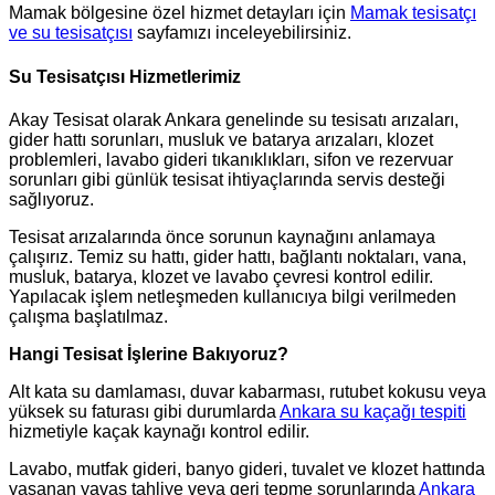
Mamak bölgesine özel hizmet detayları için
Mamak tesisatçı
ve su tesisatçısı
sayfamızı inceleyebilirsiniz.
Su Tesisatçısı Hizmetlerimiz
Akay Tesisat olarak Ankara genelinde su tesisatı arızaları,
gider hattı sorunları, musluk ve batarya arızaları, klozet
problemleri, lavabo gideri tıkanıklıkları, sifon ve rezervuar
sorunları gibi günlük tesisat ihtiyaçlarında servis desteği
sağlıyoruz.
Tesisat arızalarında önce sorunun kaynağını anlamaya
çalışırız. Temiz su hattı, gider hattı, bağlantı noktaları, vana,
musluk, batarya, klozet ve lavabo çevresi kontrol edilir.
Yapılacak işlem netleşmeden kullanıcıya bilgi verilmeden
çalışma başlatılmaz.
Hangi Tesisat İşlerine Bakıyoruz?
Alt kata su damlaması, duvar kabarması, rutubet kokusu veya
yüksek su faturası gibi durumlarda
Ankara su kaçağı tespiti
hizmetiyle kaçak kaynağı kontrol edilir.
Lavabo, mutfak gideri, banyo gideri, tuvalet ve klozet hattında
yaşanan yavaş tahliye veya geri tepme sorunlarında
Ankara