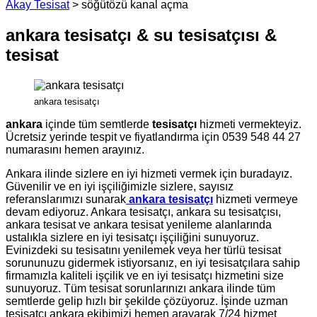
Akay Tesisat
>
söğütözü kanal açma
ankara tesisatçı & su tesisatçısı &
tesisat
ankara tesisatçı
ankara
içinde tüm semtlerde
tesisatçı
hizmeti vermekteyiz.
Ücretsiz yerinde tespit ve fiyatlandırma için 0539 548 44 27
numarasını hemen arayınız.
Ankara ilinde sizlere en iyi hizmeti vermek için buradayız.
Güvenilir ve en iyi işçiliğimizle sizlere, sayısız
referanslarımızı sunarak
ankara tesisatçı
hizmeti vermeye
devam ediyoruz. Ankara tesisatçı, ankara su tesisatçısı,
ankara tesisat ve ankara tesisat yenileme alanlarında
ustalıkla sizlere en iyi tesisatçı işçiliğini sunuyoruz.
Evinizdeki su tesisatını yenilemek veya her türlü tesisat
sorununuzu gidermek istiyorsanız, en iyi tesisatçılara sahip
firmamızla kaliteli işçilik ve en iyi tesisatçı hizmetini size
sunuyoruz. Tüm tesisat sorunlarınızı ankara ilinde tüm
semtlerde gelip hızlı bir şekilde çözüyoruz. İşinde uzman
tesisatçı ankara ekibimizi hemen arayarak 7/24 hizmet