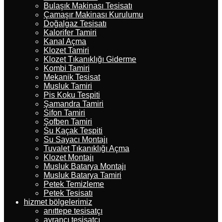
Bulaşık Makinası Tesisatı
Çamaşır Makinası Kurulumu
Doğalgaz Tesisatı
Kalorifer Tamiri
Kanal Açma
Klozet Tamiri
Klozet Tıkanıklığı Giderme
Kombi Tamiri
Mekanik Tesisat
Musluk Tamiri
Pis Koku Tespiti
Şamandra Tamiri
Sifon Tamiri
Şofben Tamiri
Su Kaçak Tespiti
Su Sayacı Montajı
Tuvalet Tıkanıklığı Açma
Klozet Montajı
Musluk Batarya Montajı
Musluk Batarya Tamiri
Petek Temizleme
Petek Tesisatı
hizmet bölgelerimiz
anıttepe tesisatçı
ayrancı tesisatçı