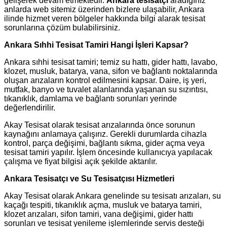
gelişerek devam etmektedir.
Ankara tesisatçı
aradığınız
anlarda web sitemiz üzerinden bizlere ulaşabilir, Ankara
ilinde hizmet veren bölgeler hakkında bilgi alarak tesisat
sorunlarına çözüm bulabilirsiniz.
Ankara Sıhhi Tesisat Tamiri Hangi İşleri Kapsar?
Ankara sıhhi tesisat tamiri; temiz su hattı, gider hattı, lavabo,
klozet, musluk, batarya, vana, sifon ve bağlantı noktalarında
oluşan arızaların kontrol edilmesini kapsar. Daire, iş yeri,
mutfak, banyo ve tuvalet alanlarında yaşanan su sızıntısı,
tıkanıklık, damlama ve bağlantı sorunları yerinde
değerlendirilir.
Akay Tesisat olarak tesisat arızalarında önce sorunun
kaynağını anlamaya çalışırız. Gerekli durumlarda cihazla
kontrol, parça değişimi, bağlantı sıkma, gider açma veya
tesisat tamiri yapılır. İşlem öncesinde kullanıcıya yapılacak
çalışma ve fiyat bilgisi açık şekilde aktarılır.
Ankara Tesisatçı ve Su Tesisatçısı Hizmetleri
Akay Tesisat olarak Ankara genelinde su tesisatı arızaları, su
kaçağı tespiti, tıkanıklık açma, musluk ve batarya tamiri,
klozet arızaları, sifon tamiri, vana değişimi, gider hattı
sorunları ve tesisat yenileme işlemlerinde servis desteği