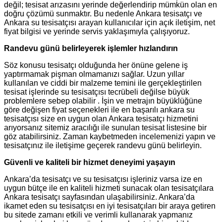
değil; tesisat arızasını yerinde değerlendirip mümkün olan en
doğru çözümü sunmaktır. Bu nedenle Ankara tesisatçı ve
Ankara su tesisatçısı arayan kullanıcılar için açık iletişim, net
fiyat bilgisi ve yerinde servis yaklaşımıyla çalışıyoruz.
Randevu günü belirleyerek işlemler hızlandırın
Söz konusu tesisatçı olduğunda her önüne gelene iş
yaptırmamak pişman olmamanızı sağlar. Uzun yıllar
kullanılan ve ciddi bir malzeme temini ile gerçekleştirilen
tesisat işlerinde su tesisatçısı tecrübeli değilse büyük
problemlere sebep olabilir . İşin ve metrajın büyüklüğüne
göre değişen fiyat seçenekleri ile en başarılı ankara su
tesisatçısı size en uygun olan Ankara tesisatçı hizmetini
arıyorsanız sitemiz aracılığı ile sunulan tesisat listesine bir
göz atabilirsiniz. Zaman kaybetmeden incelemenizi yapın ve
tesisatçınız ile iletişime geçerek randevu günü belirleyin.
Güvenli ve kaliteli bir hizmet deneyimi yaşayın
Ankara’da tesisatçı ve su tesisatçısı işleriniz varsa ize en
uygun bütçe ile en kaliteli hizmeti sunacak olan tesisatçılara
Ankara tesisatçı sayfasından ulaşabilirsiniz. Ankara’da
ikamet eden su tesisatçısı en iyi tesisatçıları bir araya getiren
bu sitede zamanı etkili ve verimli kullanarak yapmanız