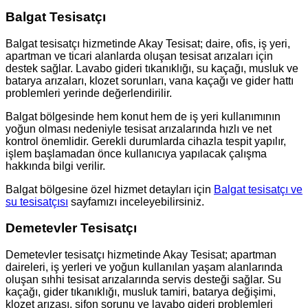
Balgat Tesisatçı
Balgat tesisatçı hizmetinde Akay Tesisat; daire, ofis, iş yeri,
apartman ve ticari alanlarda oluşan tesisat arızaları için
destek sağlar. Lavabo gideri tıkanıklığı, su kaçağı, musluk ve
batarya arızaları, klozet sorunları, vana kaçağı ve gider hattı
problemleri yerinde değerlendirilir.
Balgat bölgesinde hem konut hem de iş yeri kullanımının
yoğun olması nedeniyle tesisat arızalarında hızlı ve net
kontrol önemlidir. Gerekli durumlarda cihazla tespit yapılır,
işlem başlamadan önce kullanıcıya yapılacak çalışma
hakkında bilgi verilir.
Balgat bölgesine özel hizmet detayları için
Balgat tesisatçı ve
su tesisatçısı
sayfamızı inceleyebilirsiniz.
Demetevler Tesisatçı
Demetevler tesisatçı hizmetinde Akay Tesisat; apartman
daireleri, iş yerleri ve yoğun kullanılan yaşam alanlarında
oluşan sıhhi tesisat arızalarında servis desteği sağlar. Su
kaçağı, gider tıkanıklığı, musluk tamiri, batarya değişimi,
klozet arızası, sifon sorunu ve lavabo gideri problemleri