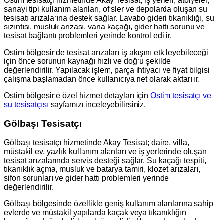
Ostim tesisatçı hizmetinde Akay Tesisat; iş yerleri, atölyeler,
sanayi tipi kullanım alanları, ofisler ve depolarda oluşan su
tesisatı arızalarına destek sağlar. Lavabo gideri tıkanıklığı, su
sızıntısı, musluk arızası, vana kaçağı, gider hattı sorunu ve
tesisat bağlantı problemleri yerinde kontrol edilir.
Ostim bölgesinde tesisat arızaları iş akışını etkileyebileceği
için önce sorunun kaynağı hızlı ve doğru şekilde
değerlendirilir. Yapılacak işlem, parça ihtiyacı ve fiyat bilgisi
çalışma başlamadan önce kullanıcıya net olarak aktarılır.
Ostim bölgesine özel hizmet detayları için
Ostim tesisatçı ve
su tesisatçısı
sayfamızı inceleyebilirsiniz.
Gölbaşı Tesisatçı
Gölbaşı tesisatçı hizmetinde Akay Tesisat; daire, villa,
müstakil ev, yazlık kullanım alanları ve iş yerlerinde oluşan
tesisat arızalarında servis desteği sağlar. Su kaçağı tespiti,
tıkanıklık açma, musluk ve batarya tamiri, klozet arızaları,
sifon sorunları ve gider hattı problemleri yerinde
değerlendirilir.
Gölbaşı bölgesinde özellikle geniş kullanım alanlarına sahip
evlerde ve müstakil yapılarda kaçak veya tıkanıklığın