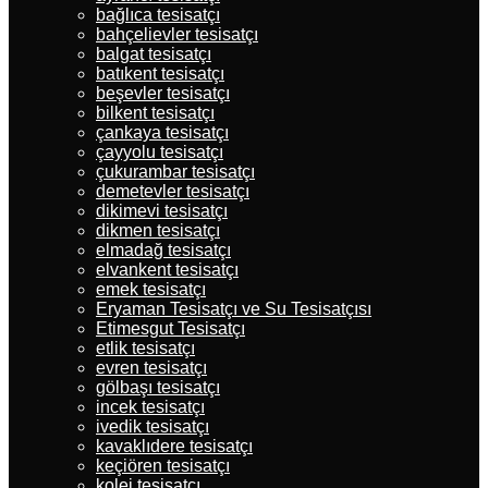
bağlıca tesisatçı
bahçelievler tesisatçı
balgat tesisatçı
batıkent tesisatçı
beşevler tesisatçı
bilkent tesisatçı
çankaya tesisatçı
çayyolu tesisatçı
çukurambar tesisatçı
demetevler tesisatçı
dikimevi tesisatçı
dikmen tesisatçı
elmadağ tesisatçı
elvankent tesisatçı
emek tesisatçı
Eryaman Tesisatçı ve Su Tesisatçısı
Etimesgut Tesisatçı
etlik tesisatçı
evren tesisatçı
gölbaşı tesisatçı
incek tesisatçı
ivedik tesisatçı
kavaklıdere tesisatçı
keçiören tesisatçı
kolej tesisatçı