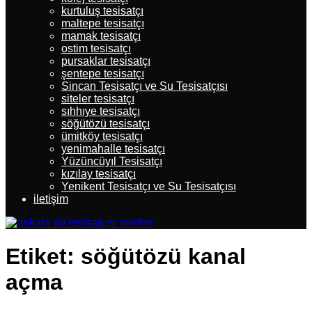
kurtuluş tesisatçı
maltepe tesisatçı
mamak tesisatçı
ostim tesisatçı
pursaklar tesisatçı
şentepe tesisatçı
Sincan Tesisatçı ve Su Tesisatçısı
siteler tesisatçı
sıhhıye tesisatçı
söğütözü tesisatçı
ümitköy tesisatçı
yenimahalle tesisatçı
Yüzüncüyıl Tesisatçı
kızılay tesisatçı
Yenikent Tesisatçı ve Su Tesisatçısı
iletişim
Etiket:
söğütözü kanal
açma