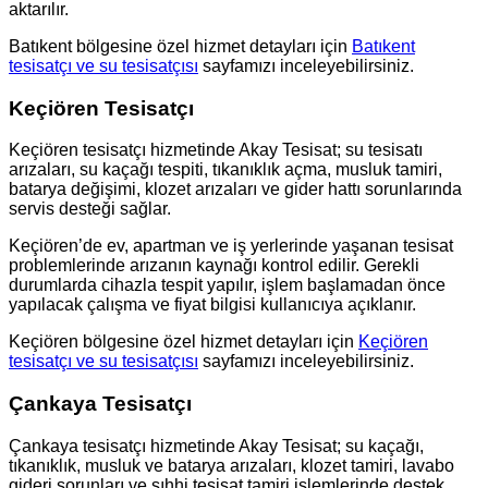
aktarılır.
Batıkent bölgesine özel hizmet detayları için
Batıkent
tesisatçı ve su tesisatçısı
sayfamızı inceleyebilirsiniz.
Keçiören Tesisatçı
Keçiören tesisatçı hizmetinde Akay Tesisat; su tesisatı
arızaları, su kaçağı tespiti, tıkanıklık açma, musluk tamiri,
batarya değişimi, klozet arızaları ve gider hattı sorunlarında
servis desteği sağlar.
Keçiören’de ev, apartman ve iş yerlerinde yaşanan tesisat
problemlerinde arızanın kaynağı kontrol edilir. Gerekli
durumlarda cihazla tespit yapılır, işlem başlamadan önce
yapılacak çalışma ve fiyat bilgisi kullanıcıya açıklanır.
Keçiören bölgesine özel hizmet detayları için
Keçiören
tesisatçı ve su tesisatçısı
sayfamızı inceleyebilirsiniz.
Çankaya Tesisatçı
Çankaya tesisatçı hizmetinde Akay Tesisat; su kaçağı,
tıkanıklık, musluk ve batarya arızaları, klozet tamiri, lavabo
gideri sorunları ve sıhhi tesisat tamiri işlemlerinde destek