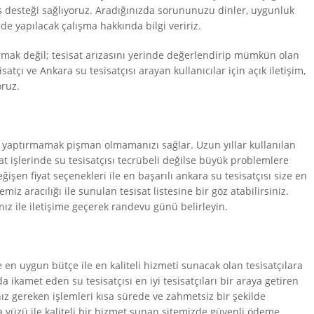
is desteği sağlıyoruz. Aradığınızda sorununuzu dinler, uygunluk
 yapılacak çalışma hakkında bilgi veririz.
tırmak değil; tesisat arızasını yerinde değerlendirip mümkün olan
ı ve Ankara su tesisatçısı arayan kullanıcılar için açık iletişim,
oruz.
 yaptırmamak pişman olmamanızı sağlar. Uzun yıllar kullanılan
sat işlerinde su tesisatçısı tecrübeli değilse büyük problemlere
işen fiyat seçenekleri ile en başarılı ankara su tesisatçısı size en
iz aracılığı ile sunulan tesisat listesine bir göz atabilirsiniz.
z ile iletişime geçerek randevu günü belirleyin.
ze en uygun bütçe ile en kaliteli hizmeti sunacak olan tesisatçılara
a ikamet eden su tesisatçısı en iyi tesisatçıları bir araya getiren
ız gereken işlemleri kısa sürede ve zahmetsiz bir şekilde
ra yüzü ile kaliteli bir hizmet sunan sitemizde güvenli ödeme