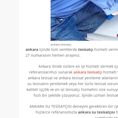
ankara tesisatçı
ankara
içinde tüm semtlerde
tesisatçı
hizmeti vermek
27 numarasını hemen arayınız.
Ankara ilinde sizlere en iyi hizmeti vermek için
referanslarımızı sunarak
ankara tesisatçı
hizmeti 
ankara tesisat ve ankara tesisat yenileme alanlarında
su tesisatını yenilemek veya her türlü tesisat sorun
kaliteli işçilik ve en iyi tesisatçı hizmetini size su
hızlı bir şekilde çözüyoruz. İşinde uzman tesisa
ANKARA SU TESİSATÇISI deneyim gerektiren bir iş
Yüzlerce referansımızla
ankara su tesisatçısı
h
semtlerde
te