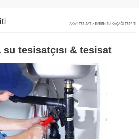
ti
AKAY TESISAT
>
EVREN SU KAÇAĞI TESPITI
 su tesisatçısı & tesisat