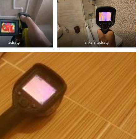
tesisatçı
ankara tesisatçı