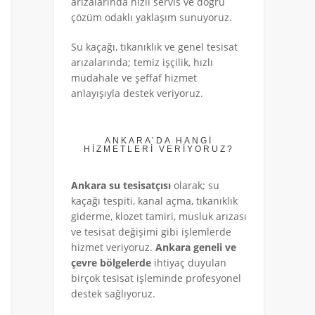
arızalarında hızlı servis ve doğru
çözüm odaklı yaklaşım sunuyoruz.
Su kaçağı, tıkanıklık ve genel tesisat
arızalarında; temiz işçilik, hızlı
müdahale ve şeffaf hizmet
anlayışıyla destek veriyoruz.
ANKARA’DA HANGİ
HİZMETLERİ VERİYORUZ?
Ankara su tesisatçısı
olarak; su
kaçağı tespiti, kanal açma, tıkanıklık
giderme, klozet tamiri, musluk arızası
ve tesisat değişimi gibi işlemlerde
hizmet veriyoruz.
Ankara geneli ve
çevre bölgelerde
ihtiyaç duyulan
birçok tesisat işleminde profesyonel
destek sağlıyoruz.