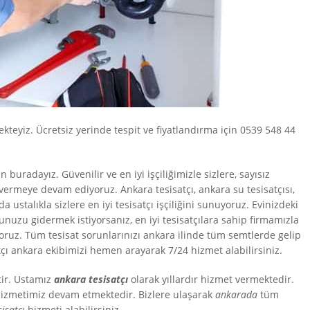
teyiz. Ücretsiz yerinde tespit ve fiyatlandırma için 0539 548 44
 buradayız. Güvenilir ve en iyi işçiliğimizle sizlere, sayısız
vermeye devam ediyoruz. Ankara tesisatçı, ankara su tesisatçısı,
 ustalıkla sizlere en iyi tesisatçı işçiliğini sunuyoruz. Evinizdeki
unuzu gidermek istiyorsanız, en iyi tesisatçılara sahip firmamızla
nuyoruz. Tüm tesisat sorunlarınızı ankara ilinde tüm semtlerde gelip
tçı ankara ekibimizi hemen arayarak 7/24 hizmet alabilirsiniz.
tir. Ustamız
ankara tesisatçı
olarak yıllardır hizmet vermektedir.
izmetimiz devam etmektedir. Bizlere ulaşarak
ankarada
tüm
sisatçı
hizmeti alabilirsiniz.