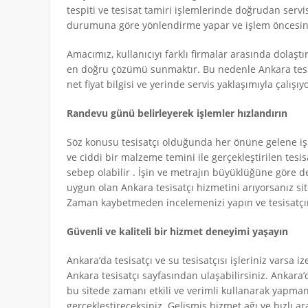
tespiti ve tesisat tamiri işlemlerinde doğrudan serv
durumuna göre yönlendirme yapar ve işlem öncesinde
Amacımız, kullanıcıyı farklı firmalar arasında dolaş
en doğru çözümü sunmaktır. Bu nedenle Ankara tesisatç
net fiyat bilgisi ve yerinde servis yaklaşımıyla çalışıy
Randevu günü belirleyerek işlemler hızlandırın
Söz konusu tesisatçı olduğunda her önüne gelene iş
ve ciddi bir malzeme temini ile gerçekleştirilen tesi
sebep olabilir . İşin ve metrajın büyüklüğüne göre değ
uygun olan Ankara tesisatçı hizmetini arıyorsanız sitem
Zaman kaybetmeden incelemenizi yapın ve tesisatçını
Güvenli ve kaliteli bir hizmet deneyimi yaşayın
Ankara’da tesisatçı ve su tesisatçısı işleriniz varsa i
Ankara tesisatçı sayfasından ulaşabilirsiniz. Ankara’d
bu sitede zamanı etkili ve verimli kullanarak yapman
gerçekleştireceksiniz. Gelişmiş hizmet ağı ve hızlı a