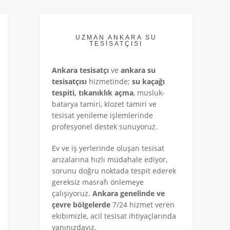
UZMAN ANKARA SU
TESİSATÇISI
Ankara tesisatçı
ve
ankara su
tesisatçısı
hizmetinde;
su kaçağı
tespiti, tıkanıklık açma
, musluk-
batarya tamiri, klozet tamiri ve
tesisat yenileme işlemlerinde
profesyonel destek sunuyoruz.
Ev ve iş yerlerinde oluşan tesisat
arızalarına hızlı müdahale ediyor,
sorunu doğru noktada tespit ederek
gereksiz masrafı önlemeye
çalışıyoruz.
Ankara genelinde ve
çevre bölgelerde
7/24 hizmet veren
ekibimizle, acil tesisat ihtiyaçlarında
yanınızdayız.